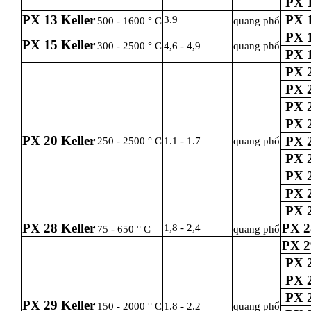
PX 1
PX 13 Keller
PX 1
3.9
500 - 1600 ° C
quang phổ
PX 1
PX 15 Keller
300 - 2500 ° C
4,6 - 4,9
quang phổ
PX 1
PX 2
PX 2
PX 2
PX 2
PX 20 Keller
PX 2
250 - 2500 ° C
1.1 - 1.7
quang phổ
PX 2
PX 2
PX 2
PX 2
PX 28 Keller
PX 2
1,8 - 2,4
75 - 650 ° C
quang phổ
PX 2
PX 2
PX 2
PX 2
PX 29 Keller
150 - 2000 ° C
1.8 - 2.2
quang phổ