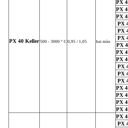
PX 4
PX 4
PX 4
PX 4
PX 4
PX 4
PX 40 Keller
500 - 3000 ° C
0,95 / 1,05
hai màu
PX 4
PX 4
PX 4
PX 4
PX 4
PX 4
PX 4
PX 4
PX 4
PX 4
PX 4
PX 4