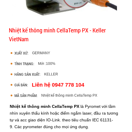
Nhiệt kế thông minh CellaTemp PX - Keller
VietNam
XUẤT XỨ:
GERMANY
TÌNH TRẠNG:
Mới :100%
HÃNG SẢN XUẤT:
KELLER
Liên hệ 0947 778 104
GIÁ BÁN:
MÃ SẢN PHẨM:
Nhiệt kế thông minh CellaTemp PX
Nhiệt kế thông minh CellaTemp PX
là Pyromet với tầm
nhìn xuyên thấu kính hoặc điểm ngắm laser, đầu ra tương
tự và acc giao diện IO-Link. theo tiêu chuẩn IEC 61131-
9.
Các pyrometer đúng cho mọi ứng dụng.