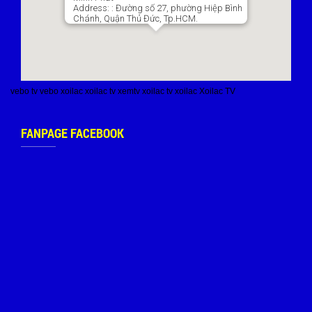
Address:
: Đường số 27, phường Hiệp Bình
Chánh, Quận Thủ Đức, Tp.HCM.
vebo tv
vebo
xoilac
xoilac tv
xemtv
xoilac tv
xoilac
Xoilac TV
FANPAGE FACEBOOK