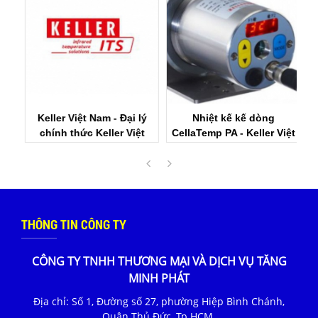
ý
Keller Việt Nam - Đại lý
Nhiệt kế kế dòng
ệt
chính thức Keller Việt
CellaTemp PA - Keller Việt
C
Nam
Nam
THÔNG TIN CÔNG TY
CÔNG TY TNHH THƯƠNG MẠI VÀ DỊCH VỤ TĂNG
MINH PHÁT
Địa chỉ: Số 1, Đường số 27, phường Hiệp Bình Chánh,
Quận Thủ Đức, Tp.HCM.