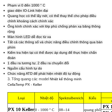
Phạm vi 0 đến 1000 ° C
giao diện IO-Link hiện đại
Quang học có thể lấy nét, có thể thay thế cho phép điều
chỉnh khoảng cách chính xác
Ống kính chính xác với lớp phủ chống phản xạ băng thông
rộng
Màn hình LED dễ đọc từ xa
Tất cả các thông số và chức năng điều chỉnh thông qua bàn
phím
Kiểm tra hiện tại có thể được áp dụng để thực hiện chẩn
đoán
1 đầu ra tương tự, 2 đầu ra chuyển đổi
Nguồn cấu hình tự do
Chức năng ATD để phát hiện nhiệt độ tự động
3. Tổng quang các model
Nhiệt kế thông minh
CellaTemp PX - Keller
Loại
Nhiệt độ
Spektralbereich
Kiểu
PX 1
PX 10 Keller
0 - 1000 ° C
08--14
quang phổ