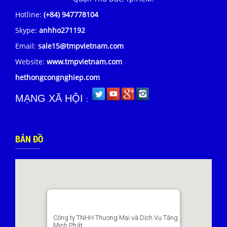
Hotline:
(+84) 947778104
Skype:
anhho271192
Email:
sale15@tmpvietnam.com
Website:
www.tmpvietnam.com
hethongcongnghiep.com
MẠNG XÃ HỘI
:
BẢN ĐỒ
Công ty TNHH Thương Mại và Dịch Vụ Tăng
Minh Phát