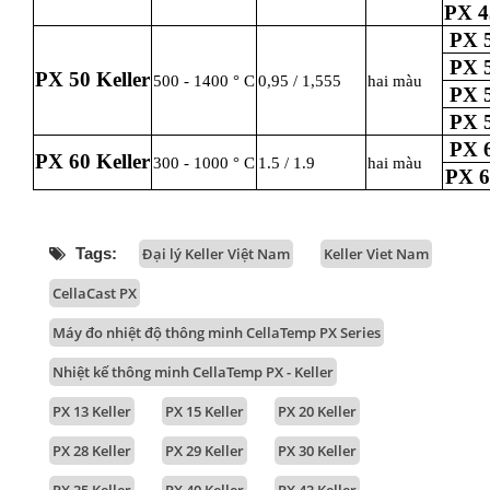
PX 4
PX 5
PX 5
PX 50 Keller
500 - 1400 ° C
0,95 / 1,555
hai màu
PX 5
PX 5
PX 6
PX 60 Keller
300 - 1000 ° C
1.5 / 1.9
hai màu
PX 6
Tags:
Đại lý Keller Việt Nam
Keller Viet Nam
CellaCast PX
Máy đo nhiệt độ thông minh CellaTemp PX Series
Nhiệt kế thông minh CellaTemp PX - Keller
PX 13 Keller
PX 15 Keller
PX 20 Keller
PX 28 Keller
PX 29 Keller
PX 30 Keller
PX 35 Keller
PX 40 Keller
PX 43 Keller