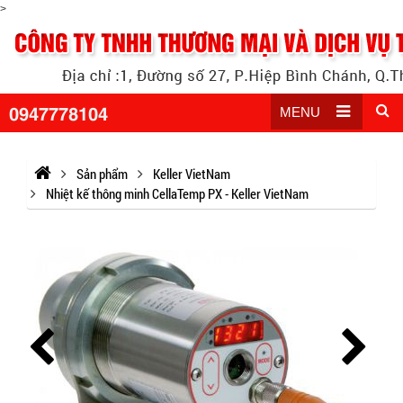
>
0947778104
MENU
Sản phẩm
Keller VietNam
Nhiệt kế thông minh CellaTemp PX - Keller VietNam