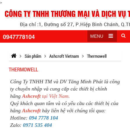
>
0947778104
MENU
Sản phẩm
Ashcroft Vietnam
Thermowell
THERMOWELL
Công Ty TNHH TM và DV Tăng Minh Phát là công
ty chuyên nhập và cung cấp các thiết bị chính
hãng
Ashcroft
tại Việt Nam.
Quý khách quan tâm và có yêu cầu các thiết bị của
hãng
Ashcroft
hãy liên hệ với chúng tôi qua:
Hotline:
094 7778 104
Zalo:
0971 535 404