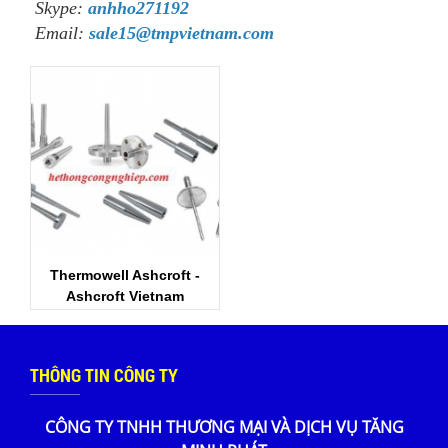
Skype:
anhho271192
Email:
sale15@tmpvietnam.com
Thermowell Ashcroft -
Ashcroft Vietnam
THÔNG TIN CÔNG TY
CÔNG TY TNHH THƯƠNG MẠI VÀ DỊCH VỤ TĂNG