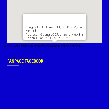
Công ty TNHH Thương Mại và Dịch Vụ Tăng
Minh Phát
Address:
: Đường số 27, phường Hiệp Bình
Chánh, Quận Thủ Đức, Tp.HCM.
vebo tv
vebo
xoilac
xoilac tv
xemtv
xoilac tv
xoilac
Xoilac TV
FANPAGE FACEBOOK