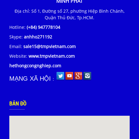
MINH PHÁT
Địa chỉ: Số 1, Đường số 27, phường Hiệp Bình Chánh,
Quận Thủ Đức, Tp.HCM.
Hotline:
(+84) 947778104
Skype:
anhho271192
Email:
sale15@tmpvietnam.com
Website:
www.tmpvietnam.com
hethongcongnghiep.com
MẠNG XÃ HỘI
:
BẢN ĐỒ