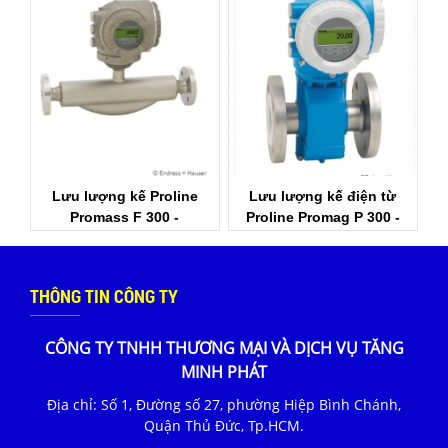
Lưu lượng kế Proline
Lưu lượng kế điện từ
Promass F 300 -
Proline Promag P 300 -
Endress+Hauser Việt Nam
Endress+Hauser Việt Nam
THÔNG TIN CÔNG TY
CÔNG TY TNHH THƯƠNG MẠI VÀ DỊCH VỤ TĂNG
MINH PHÁT
Địa chỉ: Số 1, Đường số 27, phường Hiệp Bình Chánh,
Quận Thủ Đức, Tp.HCM.