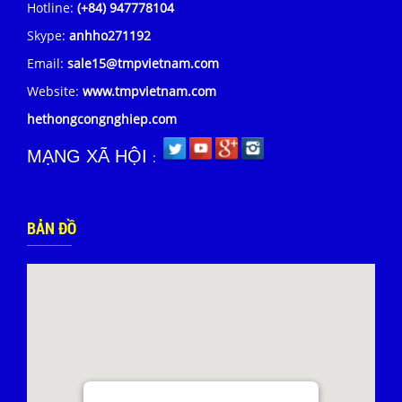
Hotline:
(+84) 947778104
Skype:
anhho271192
Email:
sale15@tmpvietnam.com
Website:
www.tmpvietnam.com
hethongcongnghiep.com
MẠNG XÃ HỘI
:
BẢN ĐỒ