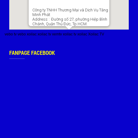
Công ty TNHH Thương Mại và Dịch Vụ Tăng
Minh Phát
Address:
: Đường số 27, phường Hiệp Bình
Chánh, Quận Thủ Đức, Tp.HCM.
vebo tv
vebo
xoilac
xoilac tv
xemtv
xoilac tv
xoilac
Xoilac TV
FANPAGE FACEBOOK