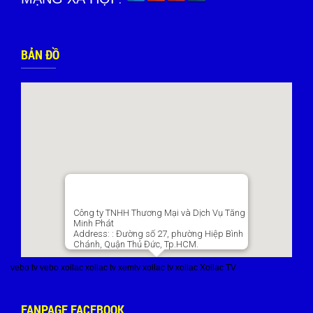
BẢN ĐỒ
Công ty TNHH Thương Mại và Dịch Vụ Tăng
Minh Phát
Address:
: Đường số 27, phường Hiệp Bình
Chánh, Quận Thủ Đức, Tp.HCM.
vebo tv
vebo
xoilac
xoilac tv
xemtv
xoilac tv
xoilac
Xoilac TV
FANPAGE FACEBOOK