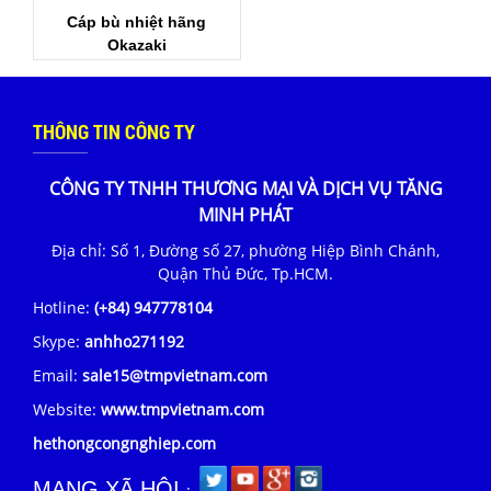
Cáp bù nhiệt hãng
Okazaki
THÔNG TIN CÔNG TY
CÔNG TY TNHH THƯƠNG MẠI VÀ DỊCH VỤ TĂNG
MINH PHÁT
Địa chỉ: Số 1, Đường số 27, phường Hiệp Bình Chánh,
Quận Thủ Đức, Tp.HCM.
Hotline:
(+84) 947778104
Skype:
anhho271192
Email:
sale15@tmpvietnam.com
Website:
www.tmpvietnam.com
hethongcongnghiep.com
MẠNG XÃ HỘI
: