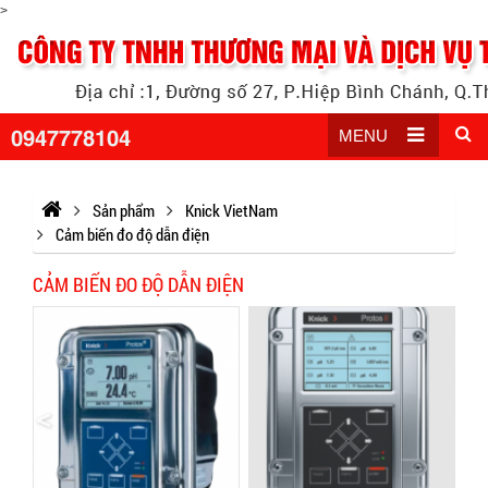
>
0947778104
MENU
Sản phẩm
Knick VietNam
Cảm biến đo độ dẫn điện
CẢM BIẾN ĐO ĐỘ DẪN ĐIỆN