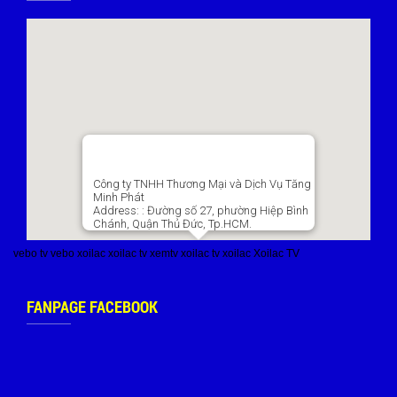
Công ty TNHH Thương Mại và Dịch Vụ Tăng
Minh Phát
Address:
: Đường số 27, phường Hiệp Bình
Chánh, Quận Thủ Đức, Tp.HCM.
vebo tv
vebo
xoilac
xoilac tv
xemtv
xoilac tv
xoilac
Xoilac TV
FANPAGE FACEBOOK