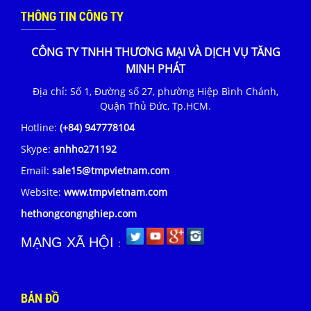
THÔNG TIN CÔNG TY
CÔNG TY TNHH THƯƠNG MẠI VÀ DỊCH VỤ TĂNG
MINH PHÁT
Địa chỉ: Số 1, Đường số 27, phường Hiệp Bình Chánh,
Quận Thủ Đức, Tp.HCM.
Hotline:
(+84) 947778104
Skype:
anhho271192
Email:
sale15@tmpvietnam.com
Website:
www.tmpvietnam.com
hethongcongnghiep.com
MẠNG XÃ HỘI
:
BẢN ĐỒ