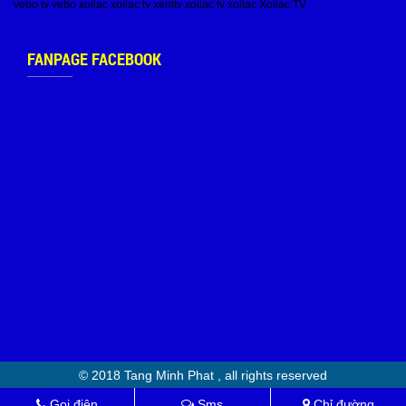
vebo tv
vebo
xoilac
xoilac tv
xemtv
xoilac tv
xoilac
Xoilac TV
FANPAGE FACEBOOK
© 2018 Tang Minh Phat , all rights reserved
Gọi điện
Sms
Chỉ đường