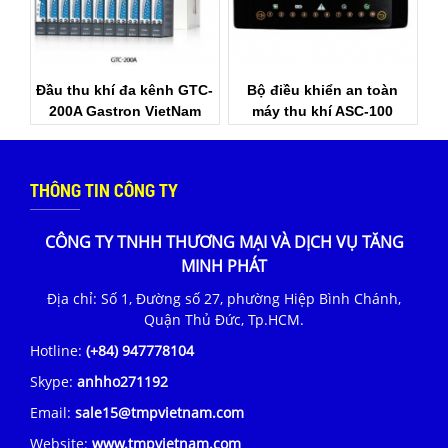
Đầu thu khí đa kênh GTC-
Bộ điều khiển an toàn
200A Gastron VietNam
máy thu khí ASC-100
Gastron
THÔNG TIN CÔNG TY
CÔNG TY TNHH THƯƠNG MẠI VÀ DỊCH VỤ TĂNG
MINH PHÁT
Địa chỉ: Số 1, Đường số 27, phường Hiệp Bình Chánh,
Quận Thủ Đức, Tp.HCM.
Hotline:
(+84) 947778104
Skype:
anhho271192
Email:
sale15@tmpvietnam.com
Website:
www.tmpvietnam.com