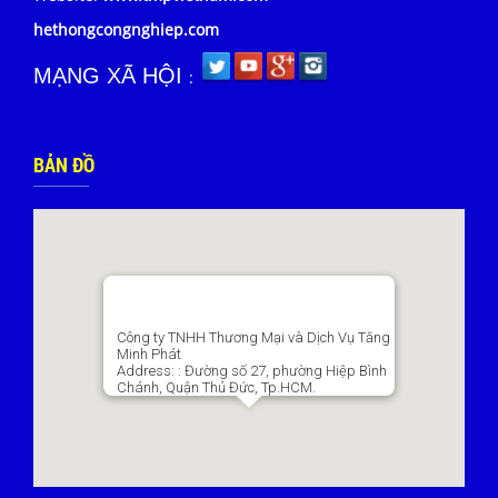
hethongcongnghiep.com
MẠNG XÃ HỘI
:
BẢN ĐỒ
Công ty TNHH Thương Mại và Dịch Vụ Tăng
Minh Phát
Address:
: Đường số 27, phường Hiệp Bình
Chánh, Quận Thủ Đức, Tp.HCM.