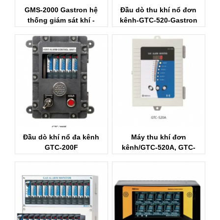
GMS-2000 Gastron hệ
Đầu dò thu khí nổ đơn
thống giám sát khí -
kênh-GTC-520-Gastron
Gastron VietNam
VietNam
Đầu dò khí nổ đa kênh
Máy thu khí đơn
GTC-200F
kênh/GTC-520A, GTC-
540A, GTC-540, GTC-542,
GTC-550A Gastron
VietNam