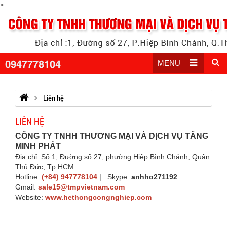
>
0947778104
MENU
Liên hệ
LIÊN HỆ
CÔNG TY TNHH THƯƠNG MẠI VÀ DỊCH VỤ TĂNG
MINH PHÁT
Địa chỉ: Số 1, Đường số 27, phường Hiệp Bình Chánh, Quận
Thủ Đức, Tp.HCM..
Hotline:
(+84) 947778104
| Skype:
anhho271192
Gmail.
sale15@tmpvietnam.com
Website:
www.hethongcongnghiep.com