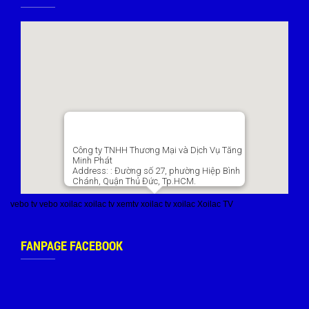
Công ty TNHH Thương Mại và Dịch Vụ Tăng
Minh Phát
Address:
: Đường số 27, phường Hiệp Bình
Chánh, Quận Thủ Đức, Tp.HCM.
vebo tv
vebo
xoilac
xoilac tv
xemtv
xoilac tv
xoilac
Xoilac TV
FANPAGE FACEBOOK