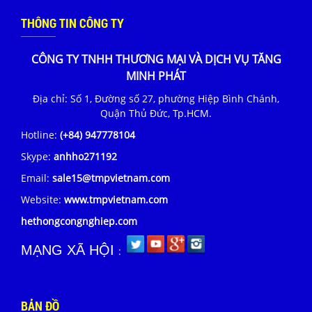
THÔNG TIN CÔNG TY
CÔNG TY TNHH THƯƠNG MẠI VÀ DỊCH VỤ TĂNG
MINH PHÁT
Địa chỉ: Số 1, Đường số 27, phường Hiệp Bình Chánh,
Quận Thủ Đức, Tp.HCM.
Hotline:
(+84) 947778104
Skype:
anhho271192
Email:
sale15@tmpvietnam.com
Website:
www.tmpvietnam.com
hethongcongnghiep.com
MẠNG XÃ HỘI
:
BẢN ĐỒ