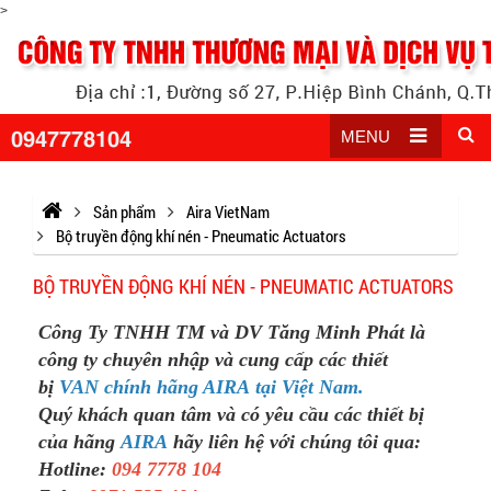
>
0947778104
MENU
Sản phẩm
Aira VietNam
Bộ truyền động khí nén - Pneumatic Actuators
BỘ TRUYỀN ĐỘNG KHÍ NÉN - PNEUMATIC ACTUATORS
Công Ty TNHH TM và DV Tăng Minh Phát là
công ty chuyên nhập và cung cấp các thiết
bị
VAN chính hãng AIRA tại Việt Nam.
Quý khách quan tâm và có yêu cầu các thiết bị
của hãng
AIRA
hãy liên hệ với chúng tôi qua:
Hotline:
094 7778 104