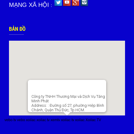
MẠNG XÃ HỘI
:
BẢN ĐỒ
Công ty TNHH Thương Mại và Dịch Vụ Tăng
Minh Phát
Address:
: Đường số 27, phường Hiệp Bình
Chánh, Quận Thủ Đức, Tp.HCM.
vebo tv
vebo
xoilac
xoilac tv
xemtv
xoilac tv
xoilac
Xoilac TV