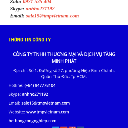
Zalo:
0971 535 404
Skype:
anhho271192
Email:
sale15@tmpvietnam.com
THÔNG TIN CÔNG TY
CÔNG TY TNHH THƯƠNG MẠI VÀ DỊCH VỤ TĂNG
MINH PHÁT
Địa chỉ: Số 1, Đường số 27, phường Hiệp Bình Chánh,
Quận Thủ Đức, Tp.HCM.
Hotline:
(+84) 947778104
Skype:
anhho271192
Email:
sale15@tmpvietnam.com
Website:
www.tmpvietnam.com
hethongcongnghiep.com