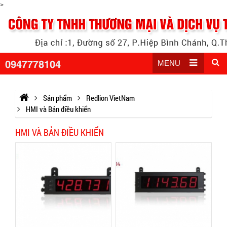
>
0947778104
MENU
Sản phẩm
Redlion VietNam
HMI và Bản điều khiển
HMI VÀ BẢN ĐIỀU KHIỂN