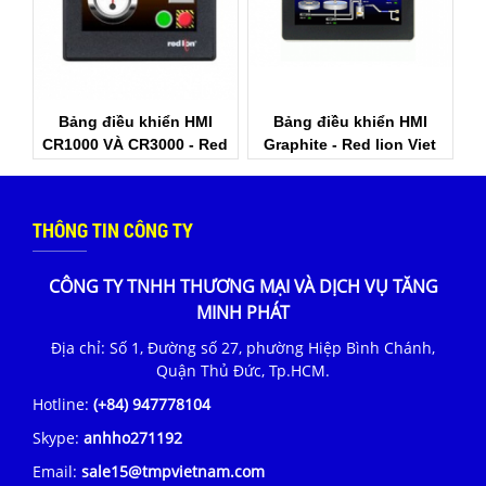
Bảng điều khiển HMI
Bảng điều khiển HMI
CR1000 VÀ CR3000 - Red
Graphite - Red lion Viet
Lion Viêt Nam
Nam
THÔNG TIN CÔNG TY
CÔNG TY TNHH THƯƠNG MẠI VÀ DỊCH VỤ TĂNG
MINH PHÁT
Địa chỉ: Số 1, Đường số 27, phường Hiệp Bình Chánh,
Quận Thủ Đức, Tp.HCM.
Hotline:
(+84) 947778104
Skype:
anhho271192
Email:
sale15@tmpvietnam.com