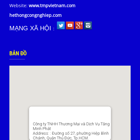
Website:
www.tmpvietnam.com
hethongcongnghiep.com
MẠNG XÃ HỘI
:
BẢN ĐỒ
Công ty TNHH Thương Mại và Dịch Vụ Tăng
Minh Phát
Address:
: Đường số 27, phường Hiệp Bình
Chánh, Quận Thủ Đức, Tp.HCM.