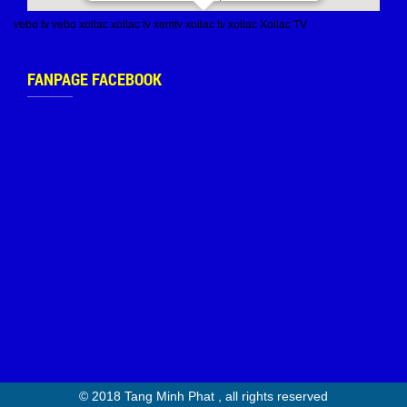
vebo tv
vebo
xoilac
xoilac tv
xemtv
xoilac tv
xoilac
Xoilac TV
FANPAGE FACEBOOK
© 2018 Tang Minh Phat , all rights reserved