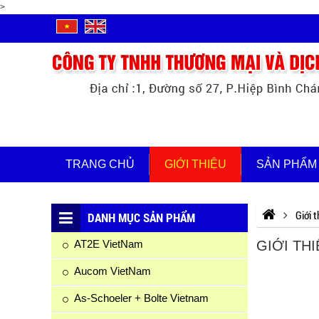
>
TRANG CHỦ
GIỚI THIỆU
SẢN PHẨM
Giới t
DANH MỤC SẢN PHẨM
AT2E VietNam
GIỚI THI
Aucom VietNam
As-Schoeler + Bolte Vietnam