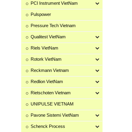
PCI Instrument VietNam
Pulspower
Pressure Tech Vietnam
Qualitest VietNam
Riels VietNam
Rotork VietNam
Reckmann Vietnam
Redlion VietNam
Rietschoten Vietnam
UNIPULSE VIETNAM
Pavone Sistemi VietNam
Schenck Process