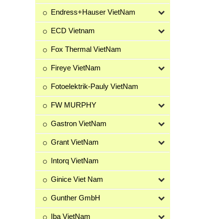
Endress+Hauser VietNam
ECD Vietnam
Fox Thermal VietNam
Fireye VietNam
Fotoelektrik-Pauly VietNam
FW MURPHY
Gastron VietNam
Grant VietNam
Intorq VietNam
Ginice Viet Nam
Gunther GmbH
Iba VietNam