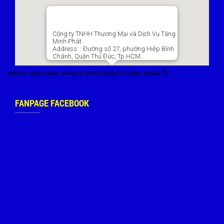
Công ty TNHH Thương Mại và Dịch Vụ Tăng
Minh Phát
Address:
: Đường số 27, phường Hiệp Bình
Chánh, Quận Thủ Đức, Tp.HCM.
vebo tv
vebo
xoilac
xoilac tv
xemtv
xoilac tv
xoilac
Xoilac TV
FANPAGE FACEBOOK