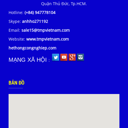
Quận Thủ Đức, Tp.HCM.
Hotline:
(+84) 947778104
Skype:
anhho271192
Email:
sale15@tmpvietnam.com
Website:
www.tmpvietnam.com
hethongcongnghiep.com
MẠNG XÃ HỘI
:
BẢN ĐỒ