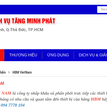
THƯƠNG HIỆU
ỨNG DỤNG
DỊCH VỤ & GIẢ
phẩm
HBM VietNam
AM
T NAM
là công ty nhâp khẩu và phân phối trưc tiếp các thiết
hàng có nhu cầu và quan tâm đến thiết bị của hãng
HBM
hãy
:
094 7778 104