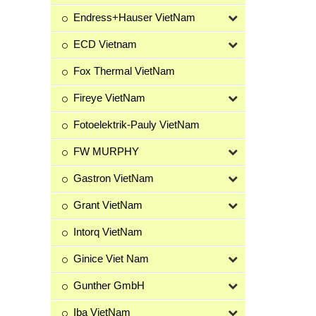
Endress+Hauser VietNam
ECD Vietnam
Fox Thermal VietNam
Fireye VietNam
Fotoelektrik-Pauly VietNam
FW MURPHY
Gastron VietNam
Grant VietNam
Intorq VietNam
Ginice Viet Nam
Gunther GmbH
Iba VietNam