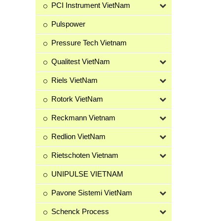
PCI Instrument VietNam
Pulspower
Pressure Tech Vietnam
Qualitest VietNam
Riels VietNam
Rotork VietNam
Reckmann Vietnam
Redlion VietNam
Rietschoten Vietnam
UNIPULSE VIETNAM
Pavone Sistemi VietNam
Schenck Process