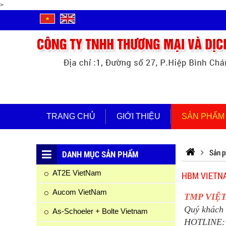
>
TRANG CHỦ
GIỚI THIỆU
SẢN PHẨM
Sản 
DANH MỤC SẢN PHẨM
AT2E VietNam
HBM VIETN
Aucom VietNam
TMP VIỆ
Quý khách 
As-Schoeler + Bolte Vietnam
HOTLINE