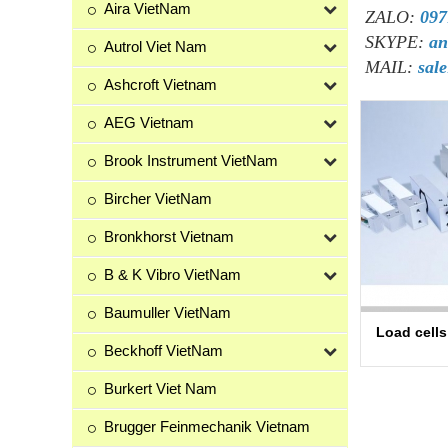
Aira VietNam
ZALO:
097
SKYPE:
an
Autrol Viet Nam
MAIL:
sal
Ashcroft Vietnam
AEG Vietnam
Brook Instrument VietNam
Bircher VietNam
Bronkhorst Vietnam
B & K Vibro VietNam
Baumuller VietNam
Load cell
Beckhoff VietNam
Burkert Viet Nam
Brugger Feinmechanik Vietnam