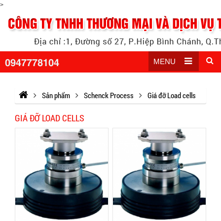
>
0947778104
MENU
Sản phẩm
Schenck Process
Giá đỡ Load cells
GIÁ ĐỠ LOAD CELLS