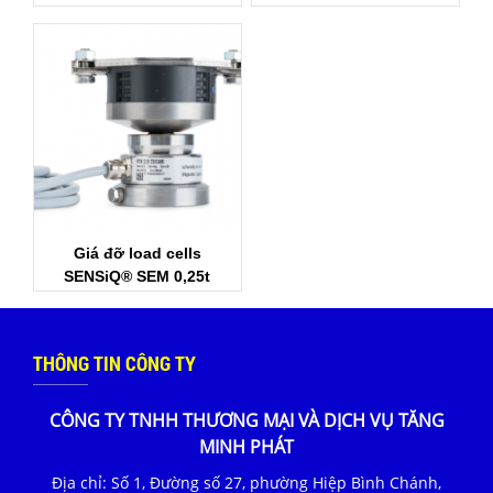
Schenck Process
Schenck Process
Giá đỡ load cells
SENSiQ® SEM 0,25t
Schenck Process
THÔNG TIN CÔNG TY
CÔNG TY TNHH THƯƠNG MẠI VÀ DỊCH VỤ TĂNG
MINH PHÁT
Địa chỉ: Số 1, Đường số 27, phường Hiệp Bình Chánh,