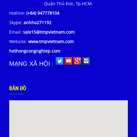
Quận Thủ Đức, Tp.HCM.
Hotline:
(+84) 947778104
Skype:
anhho271192
Email:
sale15@tmpvietnam.com
Website:
www.tmpvietnam.com
hethongcongnghiep.com
MẠNG XÃ HỘI
:
BẢN ĐỒ