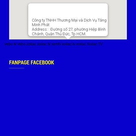
Công ty TNHH Thương Mại và Dịch Vụ Tăng
Minh Phát
Address:
: Đường số 27, phường Hiệp Bình
Chánh, Quận Thủ Đức, Tp.HCM.
vebo tv
vebo
xoilac
xoilac tv
xemtv
xoilac tv
xoilac
Xoilac TV
FANPAGE FACEBOOK