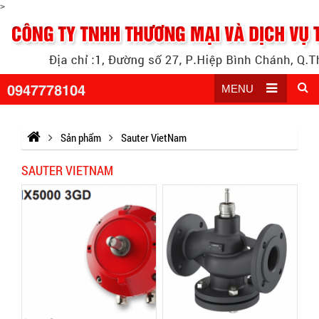
>
0947778104
MENU
Sản phẩm
Sauter VietNam
SAUTER VIETNAM