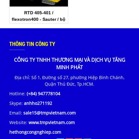
RTD 405-401 /
flexotron400 - Sauter / bộ
điều khiển điện tử /
Sauter-Viet Nam
THÔNG TIN CÔNG TY
CÔNG TY TNHH THƯƠNG MẠI VÀ DỊCH VỤ TĂNG
MINH PHÁT
Địa chỉ: Số 1, Đường số 27, phường Hiệp Bình Chánh,
Quận Thủ Đức, Tp.HCM.
Hotline:
(+84) 947778104
Skype:
anhho271192
Email:
sale15@tmpvietnam.com
Website:
www.tmpvietnam.com
hethongcongnghiep.com