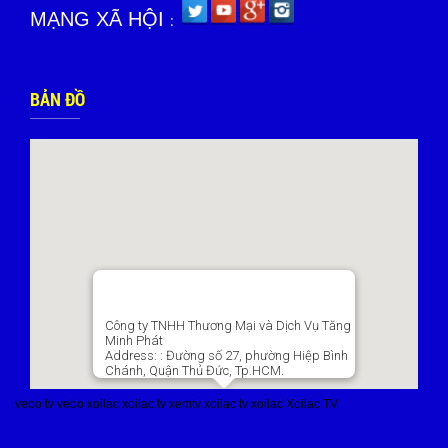
MẠNG XÃ HỘI
:
BẢN ĐỒ
Công ty TNHH Thương Mại và Dịch Vụ Tăng
Minh Phát
Address:
: Đường số 27, phường Hiệp Bình
Chánh, Quận Thủ Đức, Tp.HCM.
vebo tv
vebo
xoilac
xoilac tv
xemtv
xoilac tv
xoilac
Xoilac TV