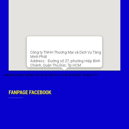
Công ty TNHH Thương Mại và Dịch Vụ Tăng
Minh Phát
Address:
: Đường số 27, phường Hiệp Bình
Chánh, Quận Thủ Đức, Tp.HCM.
vebo tv
vebo
xoilac
xoilac tv
xemtv
xoilac tv
xoilac
Xoilac TV
FANPAGE FACEBOOK