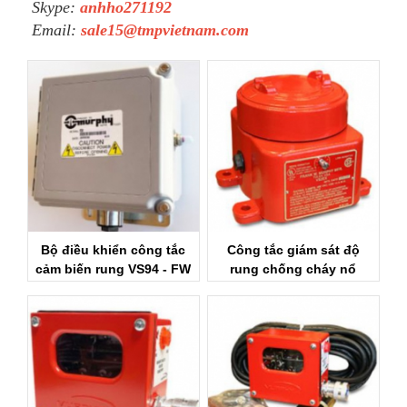
Skype:
anhho271192
Email:
sale15@tmpvietnam.com
Bộ điều khiển công tắc
Công tắc giám sát độ
cảm biến rung VS94 - FW
rung chống cháy nổ
MURPHY VIỆT NAM
VS2EX - FW MURPHY