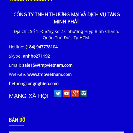
CÔNG TY TNHH THƯƠNG MẠI VÀ DỊCH VỤ TĂNG
MINH PHÁT
Địa chỉ: Số 1, Đường số 27, phường Hiệp Bình Chánh,
Quận Thủ Đức, Tp.HCM.
Hotline:
(+84) 947778104
Skype:
anhho271192
Email:
sale15@tmpvietnam.com
Website:
www.tmpvietnam.com
hethongcongnghiep.com
MẠNG XÃ HỘI
:
BẢN ĐỒ