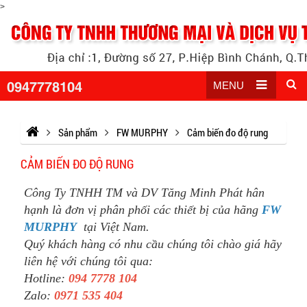
>
0947778104
MENU
Sản phẩm
FW MURPHY
Cảm biến đo độ rung
CẢM BIẾN ĐO ĐỘ RUNG
Công Ty TNHH TM và DV Tăng Minh Phát hân
hạnh là đơn vị phân phối các thiết bị của hãng
FW
MURPHY
tại Việt Nam.
Quý khách hàng có nhu cầu chúng tôi chào giá hãy
liên hệ với chúng tôi qua:
Hotline:
094 7778 104
Zalo:
0971 535 404