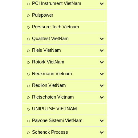
PCI Instrument VietNam
Pulspower
Pressure Tech Vietnam
Qualitest VietNam
Riels VietNam
Rotork VietNam
Reckmann Vietnam
Redlion VietNam
Rietschoten Vietnam
UNIPULSE VIETNAM
Pavone Sistemi VietNam
Schenck Process