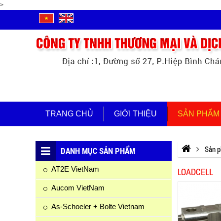
>
TRANG CHỦ
GIỚI THIỆU
SẢN PHẨM
Sản 
DANH MỤC SẢN PHẨM
AT2E VietNam
LOADCELL
Aucom VietNam
As-Schoeler + Bolte Vietnam