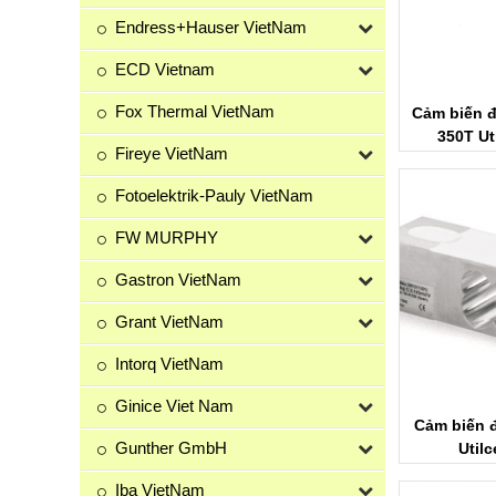
Endress+Hauser VietNam
ECD Vietnam
Fox Thermal VietNam
Cảm biến 
350T Ut
Fireye VietNam
Fotoelektrik-Pauly VietNam
FW MURPHY
Gastron VietNam
Grant VietNam
Intorq VietNam
Ginice Viet Nam
Cảm biến 
Gunther GmbH
Utilc
Iba VietNam