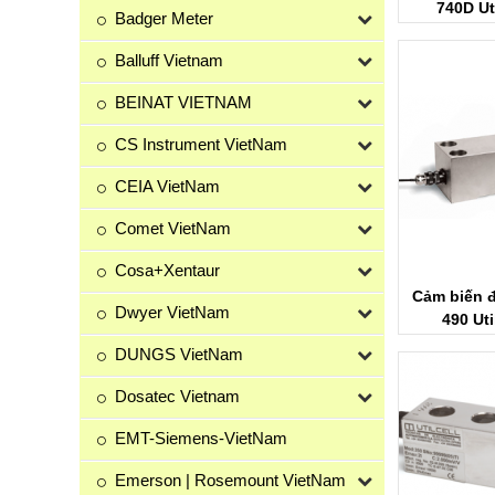
740D Ut
Badger Meter
Balluff Vietnam
BEINAT VIETNAM
CS Instrument VietNam
CEIA VietNam
Comet VietNam
Cosa+Xentaur
Cảm biến 
Dwyer VietNam
490 Uti
DUNGS VietNam
Dosatec Vietnam
EMT-Siemens-VietNam
Emerson | Rosemount VietNam