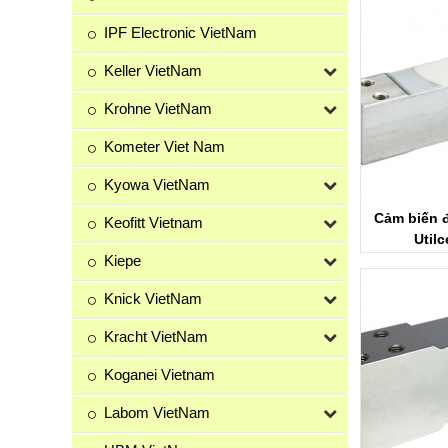
IPF Electronic VietNam
Keller VietNam
Krohne VietNam
Kometer Viet Nam
Kyowa VietNam
Cảm biến 
Keofitt Vietnam
Utilc
Kiepe
Knick VietNam
Kracht VietNam
Koganei Vietnam
Labom VietNam