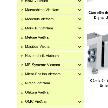
HBM VietNam
Matsushima VietNam
Cảm biến đ
Digital U
Medenus Vietnam
Mark-10 VietNam
Metone VietNam
Masibus Vietnam
Novotechnik Vietnam
ME-Systeme Vietnam
Micro-Epsilon Vietnam
Cảm biến 
Nireco VietNam
Utilc
Ohkura VietNam
OMC VietNam