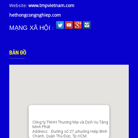
Website:
www.tmpvietnam.com
hethongcongnghiep.com
MẠNG XÃ HỘI
:
BẢN ĐỒ
Công ty TNHH Thương Mại và Dịch Vụ Tăng
Minh Phát
Address:
: Đường số 27, phường Hiệp Bình
Chánh, Quận Thủ Đức, Tp.HCM.