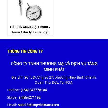
Đầu đò nhiệt độ TB900 -
Tema / đại lý Tema Việt
Nam
THÔNG TIN CÔNG TY
CÔNG TY TNHH THƯƠNG MẠI VÀ DỊCH VỤ TĂNG
MINH PHÁT
Địa chỉ: Số 1, Đường số 27, phường Hiệp Bình Chánh,
Quận Thủ Đức, Tp.HCM.
Hotline:
(+84) 947778104
Skype:
anhho271192
Email:
sale15@tmpvietnam.com