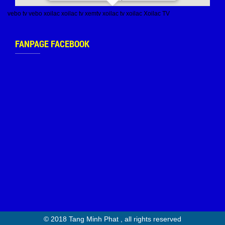
vebo tv
vebo
xoilac
xoilac tv
xemtv
xoilac tv
xoilac
Xoilac TV
FANPAGE FACEBOOK
© 2018 Tang Minh Phat , all rights reserved