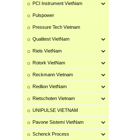
PCI Instrument VietNam
Pulspower
Pressure Tech Vietnam
Qualitest VietNam
Riels VietNam
Rotork VietNam
Reckmann Vietnam
Redlion VietNam
Rietschoten Vietnam
UNIPULSE VIETNAM
Pavone Sistemi VietNam
Schenck Process