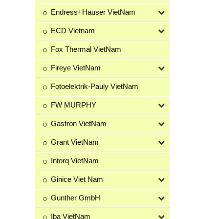
Endress+Hauser VietNam
ECD Vietnam
Fox Thermal VietNam
Fireye VietNam
Fotoelektrik-Pauly VietNam
FW MURPHY
Gastron VietNam
Grant VietNam
Intorq VietNam
Ginice Viet Nam
Gunther GmbH
Iba VietNam