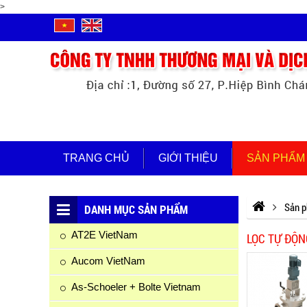
>
TRANG CHỦ
GIỚI THIỆU
SẢN PHẨM
Sản 
DANH MỤC SẢN PHẨM
AT2E VietNam
LỌC TỰ ĐỘ
Aucom VietNam
As-Schoeler + Bolte Vietnam