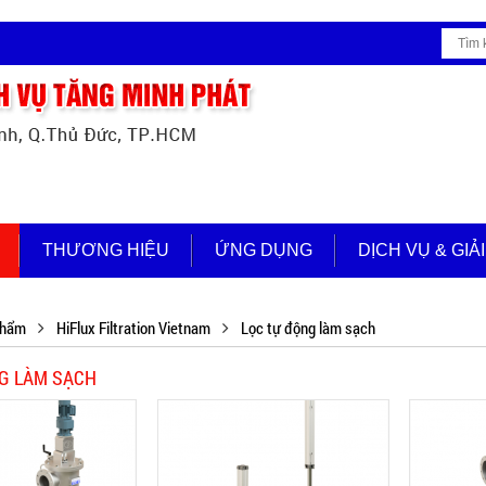
THƯƠNG HIỆU
ỨNG DỤNG
DỊCH VỤ & GIẢ
phẩm
HiFlux Filtration Vietnam
Lọc tự động làm sạch
NG LÀM SẠCH