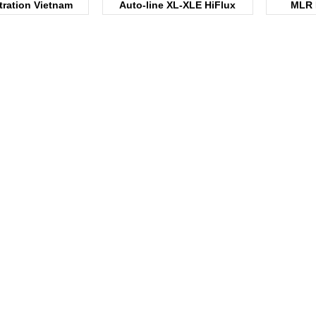
ltration Vietnam
Auto-line XL-XLE HiFlux
MLR H
Filtration Vietnam