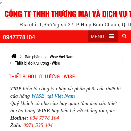
>
0947778104
MENU
Sản phẩm
Wise VietNam
Thiết bị đo lưu lượng - Wise
THIẾT BỊ ĐO LƯU LƯỢNG - WISE
TMP
hiện là công ty nhập và phân phối các thiết bị
của hãng
WISE tại Việt Nam
Quý khách có nhu cầu hay quan tâm đến các thiết
bị của hãng
WISE
hãy liên hệ với chúng tôi qua:
Hotline:
094 7778 104
Zalo:
0971 535 404