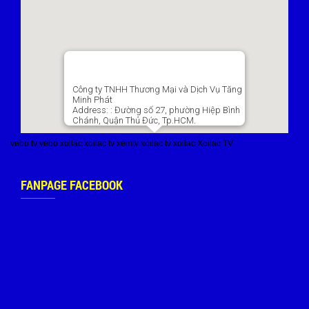
Công ty TNHH Thương Mại và Dịch Vụ Tăng
Minh Phát
Address:
: Đường số 27, phường Hiệp Bình
Chánh, Quận Thủ Đức, Tp.HCM.
vebo tv
vebo
xoilac
xoilac tv
xemtv
xoilac tv
xoilac
Xoilac TV
FANPAGE FACEBOOK