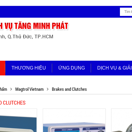
THƯƠNG HIỆU
ỨNG DỤNG
DỊCH VỤ & GIẢ
phẩm
Magtrol Vietnam
Brakes and Clutches
D CLUTCHES