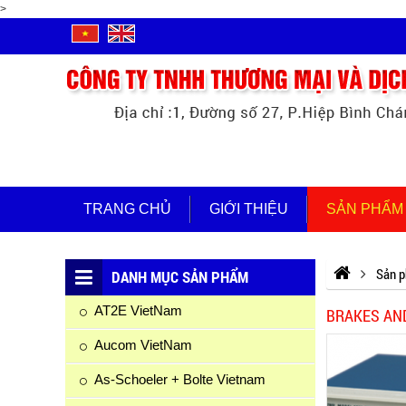
>
TRANG CHỦ
GIỚI THIỆU
SẢN PHẨM
Sản 
DANH MỤC SẢN PHẨM
AT2E VietNam
BRAKES AN
Aucom VietNam
As-Schoeler + Bolte Vietnam