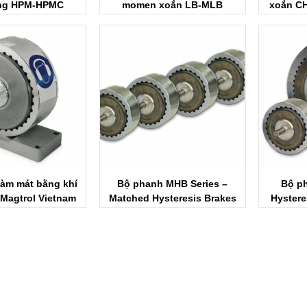
ng HPM-HPMC
momen xoắn LB-MLB
xoắn CH
rol Vietnam
Magtrol Vietnam
làm mát bằng khí
Bộ phanh MHB Series –
Bộ ph
Magtrol Vietnam
Matched Hysteresis Brakes
Hystere
Magtrol Vietnam