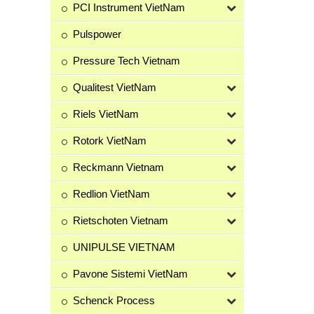
PCI Instrument VietNam
Pulspower
Pressure Tech Vietnam
Qualitest VietNam
Riels VietNam
Rotork VietNam
Reckmann Vietnam
Redlion VietNam
Rietschoten Vietnam
UNIPULSE VIETNAM
Pavone Sistemi VietNam
Schenck Process