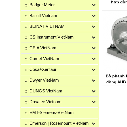
hợp dò
Badger Meter
Magt
Balluff Vietnam
BEINAT VIETNAM
CS Instrument VietNam
CEIA VietNam
Comet VietNam
Cosa+Xentaur
Bộ phanh 
Dwyer VietNam
dòng AHB 
DUNGS VietNam
Dosatec Vietnam
EMT-Siemens-VietNam
Emerson | Rosemount VietNam