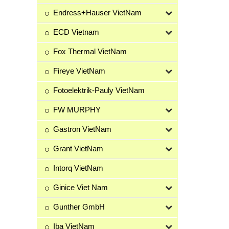
Endress+Hauser VietNam
ECD Vietnam
Fox Thermal VietNam
Fireye VietNam
Fotoelektrik-Pauly VietNam
FW MURPHY
Gastron VietNam
Grant VietNam
Intorq VietNam
Ginice Viet Nam
Gunther GmbH
Iba VietNam