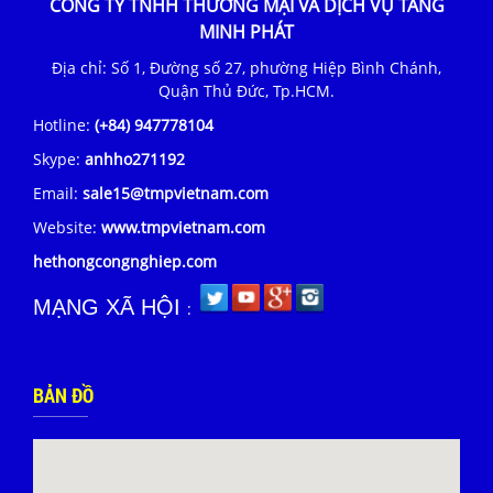
CÔNG TY TNHH THƯƠNG MẠI VÀ DỊCH VỤ TĂNG
MINH PHÁT
Địa chỉ: Số 1, Đường số 27, phường Hiệp Bình Chánh,
Quận Thủ Đức, Tp.HCM.
Hotline:
(+84) 947778104
Skype:
anhho271192
Email:
sale15@tmpvietnam.com
Website:
www.tmpvietnam.com
hethongcongnghiep.com
MẠNG XÃ HỘI
:
BẢN ĐỒ