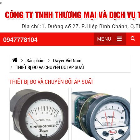
>
0947778104
MENU
Sản phẩm
Dwyer VietNam
THIẾT BỊ ĐO VÀ CHUYỂN ĐỔI ÁP SUẤT
THIẾT BỊ ĐO VÀ CHUYỂN ĐỔI ÁP SUẤT