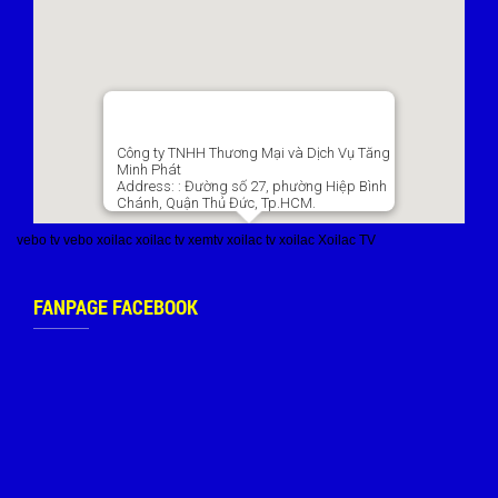
Công ty TNHH Thương Mại và Dịch Vụ Tăng
Minh Phát
Address:
: Đường số 27, phường Hiệp Bình
Chánh, Quận Thủ Đức, Tp.HCM.
vebo tv
vebo
xoilac
xoilac tv
xemtv
xoilac tv
xoilac
Xoilac TV
FANPAGE FACEBOOK