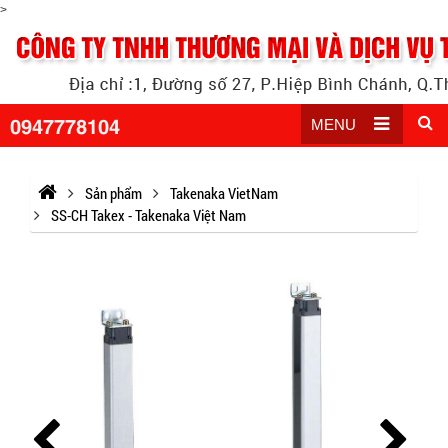
>
0947778104
MENU
Sản phẩm
Takenaka VietNam
SS-CH Takex - Takenaka Việt Nam