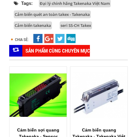
Tags:
Đại lý chính hãng Takenaka Việt Nam
Cảm biến quét an toàn takex - Takenaka
Cảm biến takenaka
seri SS-CH Takex
CHIA SẺ:
SẢN PHẨM CÙNG CHUYÊN MỤC
Cảm biến quang
Cảm biến quang dòng
Takenaka - Takenaka Việt
F71R - Takenaka -
T