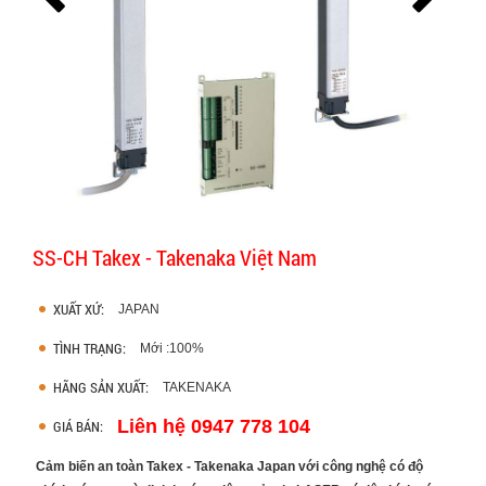
SS-CH Takex - Takenaka Việt Nam
XUẤT XỨ:
JAPAN
TÌNH TRẠNG:
Mới :100%
HÃNG SẢN XUẤT:
TAKENAKA
Liên hệ 0947 778 104
GIÁ BÁN:
Cảm biến an toàn Takex - Takenaka Japan
với công nghệ có độ