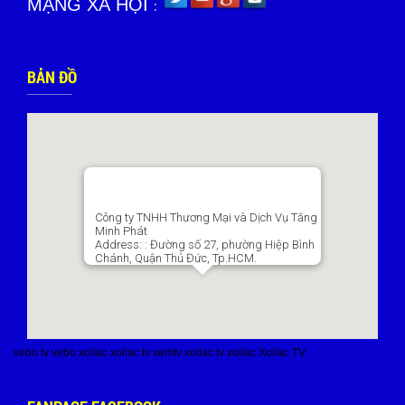
MẠNG XÃ HỘI
:
BẢN ĐỒ
Công ty TNHH Thương Mại và Dịch Vụ Tăng
Minh Phát
Address:
: Đường số 27, phường Hiệp Bình
Chánh, Quận Thủ Đức, Tp.HCM.
vebo tv
vebo
xoilac
xoilac tv
xemtv
xoilac tv
xoilac
Xoilac TV