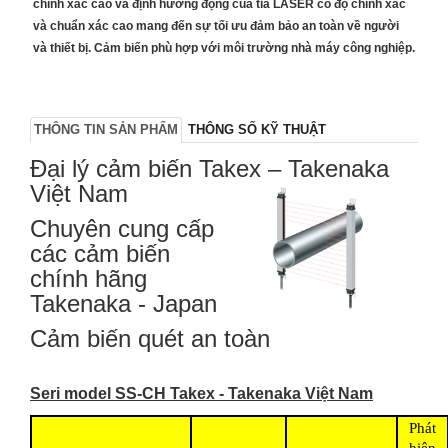
chính xác cao và định hướng động của tia
LASER
có độ chính xác
và chuẩn xác cao mang đến sự tối ưu đảm bảo an toàn về người
và thiết bị. Cảm biến phù hợp với môi trường nhà máy công nghiệp.
THÔNG TIN SẢN PHẨM
THÔNG SỐ KỸ THUẬT
Đại lý cảm biến Takex – Takenaka
Việt Nam
Chuyên cung cấp
các cảm biến
chính hãng
Takenaka - Japan
Cảm biến quét an toàn
Seri model SS-CH Takex - Takenaka Việt Nam
Phát