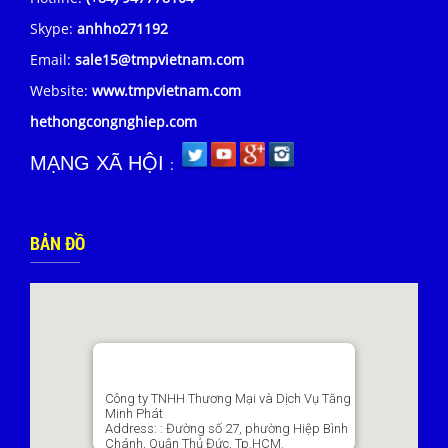
Skype:
anhho271192
Email:
sale15@tmpvietnam.com
Website:
www.tmpvietnam.com
hethongcongnghiep.com
MẠNG XÃ HỘI
:
BẢN ĐỒ
Công ty TNHH Thương Mại và Dịch Vụ Tăng
Minh Phát
Address:
: Đường số 27, phường Hiệp Bình
Chánh, Quận Thủ Đức, Tp.HCM.