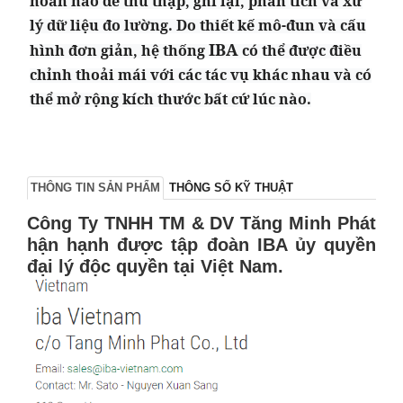
hoàn hảo để thu thập, ghi lại, phân tích và xử
lý dữ liệu đo lường. Do thiết kế mô-đun và cấu
IBA
hình đơn giản, hệ thống
có thể được điều
chỉnh thoải mái với các tác vụ khác nhau và có
thể mở rộng kích thước bất cứ lúc nào.
THÔNG TIN SẢN PHẨM
THÔNG SỐ KỸ THUẬT
Công Ty TNHH TM & DV Tăng Minh Phát
hận hạnh được tập đoàn IBA ủy quyền
đại lý độc quyền tại Việt Nam.