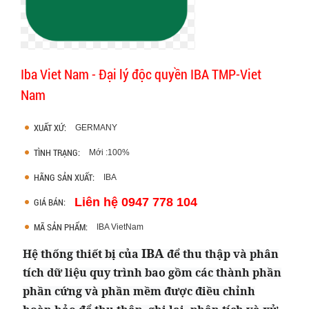
Iba Viet Nam - Đại lý độc quyền IBA TMP-Viet
Nam
XUẤT XỨ:
GERMANY
TÌNH TRẠNG:
Mới :100%
HÃNG SẢN XUẤT:
IBA
Liên hệ 0947 778 104
GIÁ BÁN:
MÃ SẢN PHẨM:
IBA VietNam
IBA
Hệ thống
thiết bị của
để thu thập và phân
tích dữ liệu quy trình bao gồm các thành phần
phần cứng và phần mềm được điều chỉnh