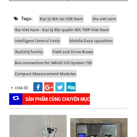
Tags:
Đại lý IBA tại Việt Nam
iba viet nam
Iba Viet Nam - Đại lý độc quyền IBA TMP-Viet Nam
Intelligent Central Units
Mobile Data cquisition
IbaDAQ family
Field and Drive Buses
Bus connection for WAGO I/O-System 750
Compact Measurement Modules
CHIA SẺ:
SẢN PHẨM CÙNG CHUYÊN MỤC