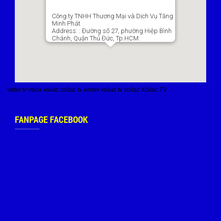
Công ty TNHH Thương Mại và Dịch Vụ Tăng
Minh Phát
Address:
: Đường số 27, phường Hiệp Bình
Chánh, Quận Thủ Đức, Tp.HCM.
vebo tv
vebo
xoilac
xoilac tv
xemtv
xoilac tv
xoilac
Xoilac TV
FANPAGE FACEBOOK