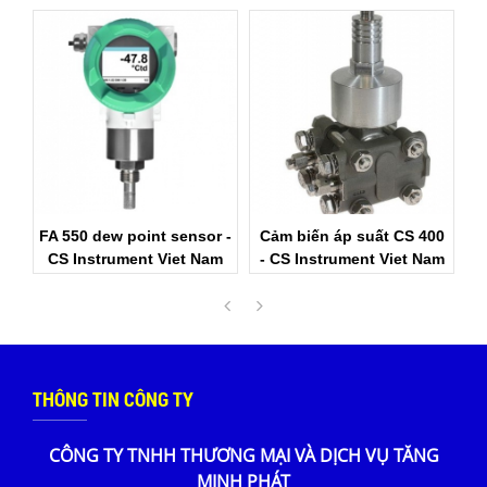
r -
Cảm biến áp suất CS 400
Cảm biến áp suất CS - CS
V
m
- CS Instrument Viet Nam
Instrument Viet Nam
THÔNG TIN CÔNG TY
CÔNG TY TNHH THƯƠNG MẠI VÀ DỊCH VỤ TĂNG
MINH PHÁT