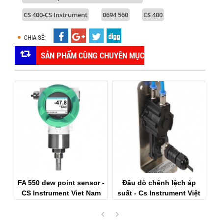
CS 400-CS Instrument
0694 560
CS 400
CHIA SẺ:
SẢN PHẨM CÙNG CHUYÊN MỤC
 -
Đầu dò chênh lệch áp
Cảm biến áp suất CS - CS
V
m
suất - Cs Instrument Việt
Instrument Viet Nam
Nam