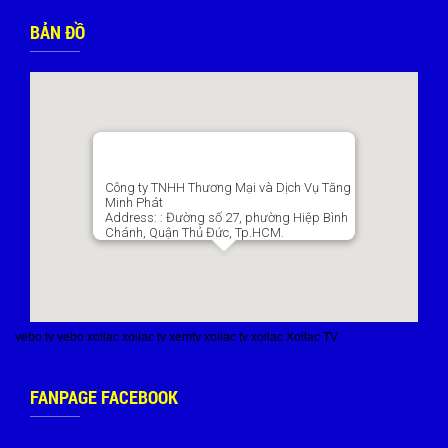
BẢN ĐỒ
Công ty TNHH Thương Mại và Dịch Vụ Tăng
Minh Phát
Address:
: Đường số 27, phường Hiệp Bình
Chánh, Quận Thủ Đức, Tp.HCM.
vebo tv
vebo
xoilac
xoilac tv
xemtv
xoilac tv
xoilac
Xoilac TV
FANPAGE FACEBOOK