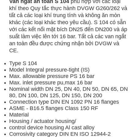
Van ngắt an toàn S 104
phù hợp với các loại
khí theo Quy tắc thực hành DVGW G260/262 và
tất cả các loại khí trung tính và không ăn mòn
khác (các loại khác theo yêu cầu). S 104 có sẵn
với các kết nối mặt bích DN25 đến DN200 và áp
suất làm việc lên tới 16 bar. Tất cả các van ngắt
an toàn đều được chứng nhận bởi DVGW và
CE.
Type S 104
Model Integral pressure-tight (IS)
Max. allowable pressure PS 16 bar
Max. inlet pressure pu,max 16 bar
Nominal width DN 25, DN 40, DN 50, DN 65, DN
80, DN 100, DN 125, DN 150, DN 200
Connection type DIN EN 1092 PN 16 flanges
ASME - B16.5 flanges Class 150 RF
Material
Housing / actuator housing/
control device housing Al cast alloy
Corrosivity category DIN EN ISO 12944-2