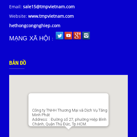
Email:
sale15@tmpvietnam.com
Website:
www.tmpvietnam.com
hethongcongnghiep.com
MẠNG XÃ HỘI
:
BẢN ĐỒ
Công ty TNHH Thương Mại và Dịch Vụ Tăng
Minh Phát
Address:
: Đường số 27, phường Hiệp Bình
Chánh, Quận Thủ Đức, Tp.HCM.