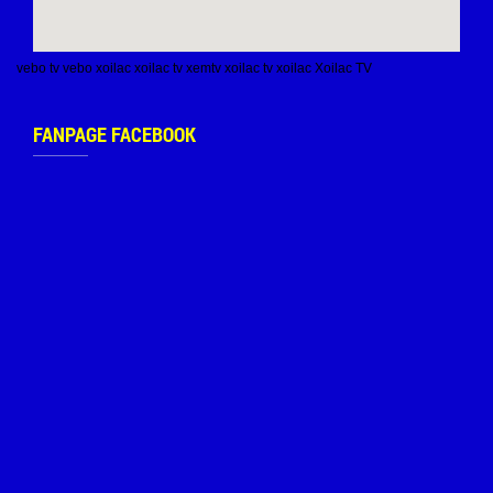
vebo tv
vebo
xoilac
xoilac tv
xemtv
xoilac tv
xoilac
Xoilac TV
FANPAGE FACEBOOK