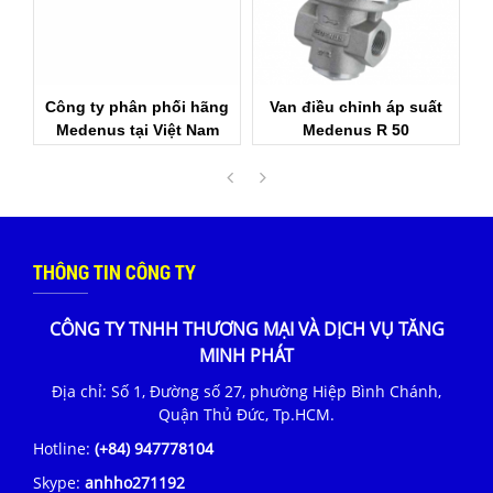
hãng
Van điều chỉnh áp suất
Bộ điều chỉnh áp suất
am
Medenus R 50
Medenus R51
THÔNG TIN CÔNG TY
CÔNG TY TNHH THƯƠNG MẠI VÀ DỊCH VỤ TĂNG
MINH PHÁT
Địa chỉ: Số 1, Đường số 27, phường Hiệp Bình Chánh,
Quận Thủ Đức, Tp.HCM.
Hotline:
(+84) 947778104
Skype:
anhho271192