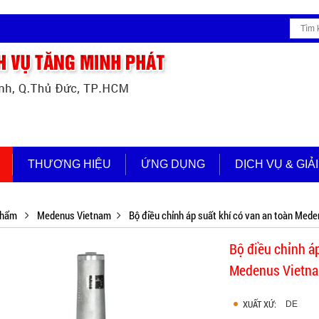
THƯƠNG HIỆU
ỨNG DỤNG
DỊCH VỤ & GIẢ
phẩm
Medenus Vietnam
Bộ điều chỉnh áp suất khí có van an toàn Me
Bộ điều chỉnh á
Medenus Vietn
XUẤT XỨ:
DE