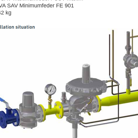
VA SAV Minimumfeder FE 901
42 kg