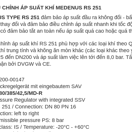
 CHỈNH ÁP SUẤT KHÍ MEDENUS RS 251
S TYPE RS 251
đảm bảo áp suất đầu ra không đổi - bấ
 thay đổi và đảm bảo điều chỉnh áp suất nhanh khi tốc đ
 có đảm bảo tắt an toàn nếu áp suất quá cao hoặc quá t
chỉnh áp suất khí RS 251 phù hợp với các loại khí the
khí trung tính và không ăn mòn khác (các loại khác theo
5 đến DN200 và áp suất làm việc lên tới đến 8,0 bar. Tấ
hận bởi DVGW và CE.
1200-00147
ckregelgerät mit eingebautem SAV
80/385/42,5/MD-R
ssure Regulator with integrated SSV
 251 / Connection: DN 80 PN 16
tion: left to right
missible pressure PS: 8 bar
class: IS / Temperature: -20°C - +60°C