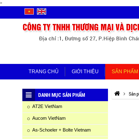
>
TRANG CHỦ
GIỚI THIỆU
SẢN PHẨM
Sản 
DANH MỤC SẢN PHẨM
AT2E VietNam
Aucom VietNam
As-Schoeler + Bolte Vietnam