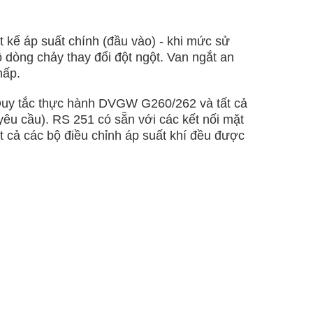
t kể áp suất chính (đầu vào) - khi mức sử
ộ dòng chảy thay đổi đột ngột. Van ngắt an
hấp.
o Quy tắc thực hành DVGW G260/262 và tất cả
 yêu cầu). RS 251 có sẵn với các kết nối mặt
t cả các bộ điều chỉnh áp suất khí đều được