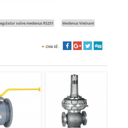
regulator valve medenus RS251
Medenus Vietnam
CHIA SẺ: