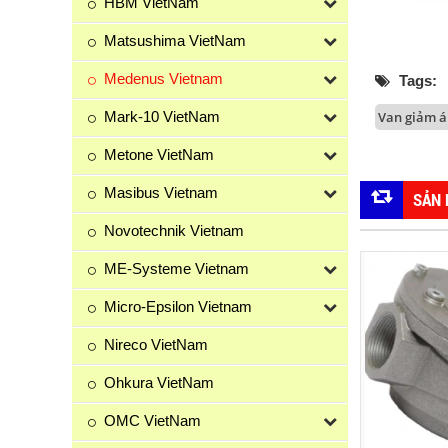
HBM VietNam
Matsushima VietNam
Medenus Vietnam
Tags:
Mark-10 VietNam
Van giảm 
Metone VietNam
Masibus Vietnam
SẢN
Novotechnik Vietnam
ME-Systeme Vietnam
Micro-Epsilon Vietnam
Nireco VietNam
Ohkura VietNam
OMC VietNam