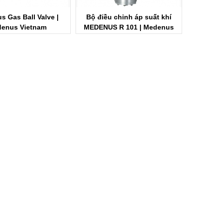
 Gas Ball Valve |
Bộ điều chỉnh áp suất khí
Bộ điều
enus Vietnam
MEDENUS R 101 | Medenus
van an 
Vietnam
M