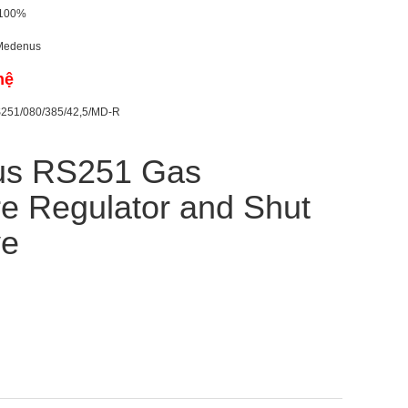
 100%
Medenus
hệ
251/080/385/42,5/MD-R
s RS251 Gas
e Regulator and Shut
ve