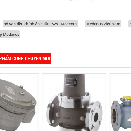
bộ van đều chỉnh áp suất RS251 Medenus
Medenus Việt Nam
áp Medenus
 PHẨM CÙNG CHUYÊN MỤC