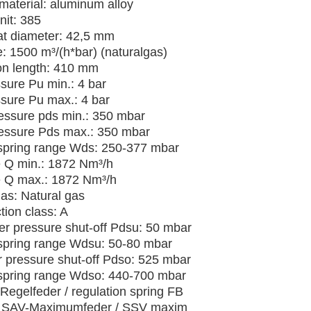
material: aluminum alloy
nit: 385
at diameter: 42,5 mm
: 1500 m³/(h*bar) (naturalgas)
ion length: 410 mm
ssure Pu min.: 4 bar
ssure Pu max.: 4 bar
ressure pds min.: 350 mbar
ressure Pds max.: 350 mbar
 spring range Wds: 250-377 mbar
e Q min.: 1872 Nm³/h
e Q max.: 1872 Nm³/h
gas: Natural gas
tion class: A
r pressure shut-off Pdsu: 50 mbar
 spring range Wdsu: 50-80 mbar
 pressure shut-off Pdso: 525 mbar
 spring range Wdso: 440-700 mbar
Regelfeder / regulation spring FB
 SAV-Maximumfeder / SSV maxim