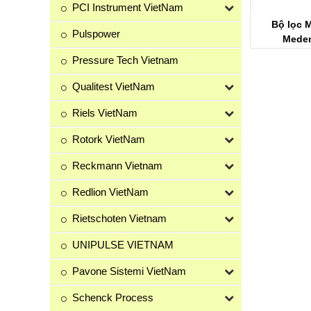
PCI Instrument VietNam
hỉnh áp suất
Bộ điều chỉnh áp suất khí
Bộ lọc 
Pulspower
nus R51
MEDENUS R 100 | MEDENUS
Meden
VIETNAM
Pressure Tech Vietnam
Qualitest VietNam
Riels VietNam
Rotork VietNam
Reckmann Vietnam
Redlion VietNam
Rietschoten Vietnam
UNIPULSE VIETNAM
Pavone Sistemi VietNam
Schenck Process