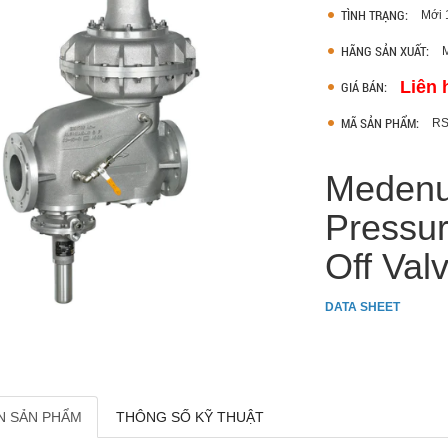
TÌNH TRẠNG:
Mới
HÃNG SẢN XUẤT:
Liên 
GIÁ BÁN:
MÃ SẢN PHẨM:
RS
Medenu
Pressur
Off Val
DATA SHEET
N SẢN PHẨM
THÔNG SỐ KỸ THUẬT