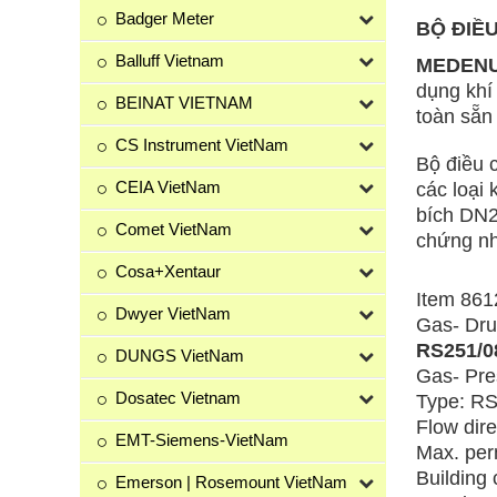
Badger Meter
BỘ ĐIỀU
Balluff Vietnam
MEDENU
dụng khí
BEINAT VIETNAM
toàn sẵn
CS Instrument VietNam
Bộ điều 
CEIA VietNam
các loại 
bích DN2
Comet VietNam
chứng n
Cosa+Xentaur
Item 86
Dwyer VietNam
Gas- Dru
RS251/0
DUNGS VietNam
Gas- Pre
Dosatec Vietnam
Type: RS
Flow direc
EMT-Siemens-VietNam
Max. per
Building 
Emerson | Rosemount VietNam