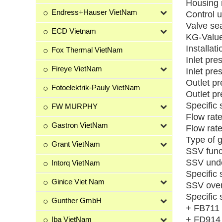
Housing 
Endress+Hauser VietNam
Control u
Valve se
ECD Vietnam
KG-Value
Installat
Fox Thermal VietNam
Inlet pre
Fireye VietNam
Inlet pre
Outlet p
Fotoelektrik-Pauly VietNam
Outlet p
Specific
FW MURPHY
Flow rat
Gastron VietNam
Flow rat
Type of 
Grant VietNam
SSV func
SSV unde
Intorq VietNam
Specific
Ginice Viet Nam
SSV over
Specific
Gunther GmbH
+ FB711 
+ FD914
Iba VietNam