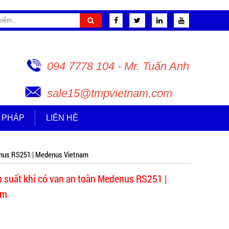
094 7778 104 - Mr. Tuấn Anh
sale15@tmpvietnam.com
I PHÁP
LIÊN HỆ
denus RS251 | Medenus Vietnam
p suất khí có van an toàn Medenus RS251 |
am