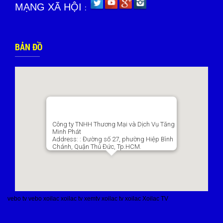
MẠNG XÃ HỘI
:
BẢN ĐỒ
Công ty TNHH Thương Mại và Dịch Vụ Tăng
Minh Phát
Address:
: Đường số 27, phường Hiệp Bình
Chánh, Quận Thủ Đức, Tp.HCM.
vebo tv
vebo
xoilac
xoilac tv
xemtv
xoilac tv
xoilac
Xoilac TV