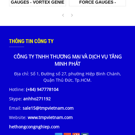
VORTEX GENIE
FORCE GAUGES -
FSA Cap Tester -
 / USA
VORTEX GENIE II / USA
GENIE II - U
THÔNG TIN CÔNG TY
CÔNG TY TNHH THƯƠNG MẠI VÀ DỊCH VỤ TĂNG
MINH PHÁT
Địa chỉ: Số 1, Đường số 27, phường Hiệp Bình Chánh,
Quận Thủ Đức, Tp.HCM.
Hotline:
(+84) 947778104
Skype:
anhho271192
Email:
sale15@tmpvietnam.com
Website:
www.tmpvietnam.com
hethongcongnghiep.com