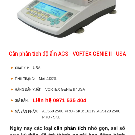
Cân phân tích độ ẩm AGS - VORTEX GENIE II - USA
XUẤT XỨ:
USA
TÌNH TRẠNG:
Mới :100%
HÃNG SẢN XUẤT:
VORTEX GENIE II / USA
Liên hệ 0971 535 404
GIÁ BÁN:
MÃ SẢN PHẨM:
AGS60 250C PRO - SKU: 16219, AGS120 250C
PRO - SKU
Ngày nay các loại
cân phân tích
nhỏ gọn, sai số