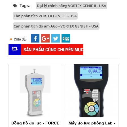
Tags:
Đại lý chính hãng VORTEX GENIE II - USA
Cân phân tích VORTEX GENIE II - USA
Cân phân tích độ ẩm AGS - VORTEX GENIE II - USA
CHIA SẺ:
SẢN PHẨM CÙNG CHUYÊN MỤC
o lực - FORCE
Máy đo lực phòng Lab -
Thiết bị đo lực m