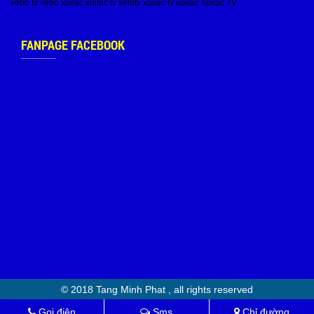
vebo tv
vebo
xoilac
xoilac tv
xemtv
xoilac tv
xoilac
Xoilac TV
FANPAGE FACEBOOK
© 2018 Tang Minh Phat , all rights reserved
Gọi điện
Sms
Chỉ đường