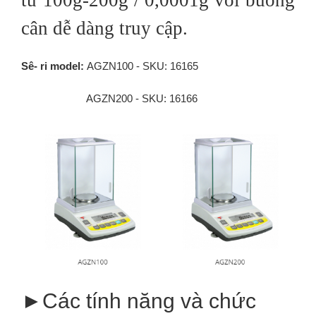
từ 100g-200g / 0,0001g với buồng
cân dễ dàng truy cập.
Sê- ri model:
AGZN100 - SKU: 16165
AGZN200 - SKU: 16166
►Các tính năng và chức