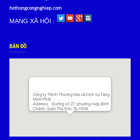
hethongcongnghiep.com
MẠNG XÃ HỘI
:
BẢN ĐỒ
Công ty TNHH Thương Mại và Dịch Vụ Tăng
Minh Phát
Address:
: Đường số 27, phường Hiệp Bình
Chánh, Quận Thủ Đức, Tp.HCM.