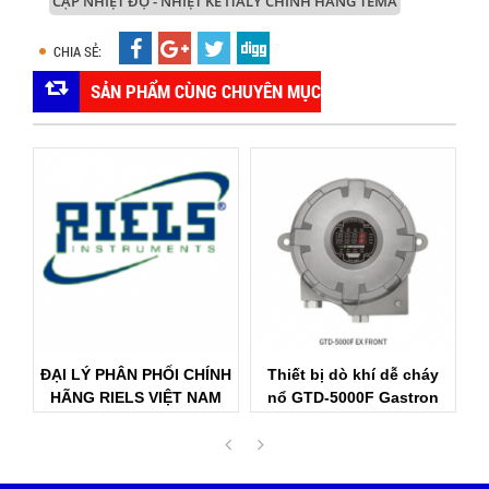
CẶP NHIỆT ĐỘ - NHIỆT KẾ ITALY CHÍNH HÃNG TEMA
CHIA SẺ:
SẢN PHẨM CÙNG CHUYÊN MỤC
ĐẠI LÝ PHÂN PHỐI CHÍNH
Thiết bị dò khí dễ cháy
HÃNG RIELS VIỆT NAM
nổ GTD-5000F Gastron
S
VietNam