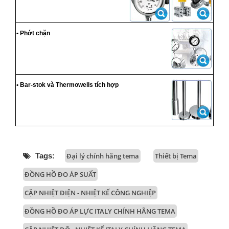
• Phớt chặn
• Bar-stok và Thermowells tích hợp
Tags:
Đại lý chính hãng tema
Thiết bị Tema
ĐỒNG HỒ ĐO ÁP SUẤT
CẶP NHIỆT ĐIỆN - NHIỆT KẾ CÔNG NGHIỆP
ĐỒNG HỒ ĐO ÁP LỰC ITALY CHÍNH HÃNG TEMA