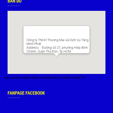
BẢN ĐỒ
Công ty TNHH Thương Mại và Dịch Vụ Tăng
Minh Phát
Address:
: Đường số 27, phường Hiệp Bình
Chánh, Quận Thủ Đức, Tp.HCM.
vebo tv
vebo
xoilac
xoilac tv
xemtv
xoilac tv
xoilac
Xoilac TV
FANPAGE FACEBOOK