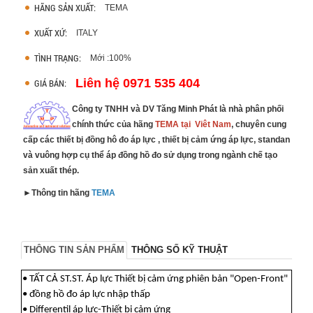
HÃNG SẢN XUẤT:
TEMA
XUẤT XỨ:
ITALY
TÌNH TRẠNG:
Mới :100%
Liên hệ 0971 535 404
GIÁ BÁN:
Công ty TNHH và DV Tăng Minh Phát là nhà phân phối
chính thức của hãng
TEMA tại Viêt Nam
, chuyên cung
cấp các thiết bị đồng hô đo áp lực , thiết bị cảm ứng áp lực, standan
và vuông hợp cụ thể áp đồng hồ đo sử dụng trong ngành chế tạo
sản xuất thép.
►Thông tin hãng
TEMA
THÔNG TIN SẢN PHẨM
THÔNG SỐ KỸ THUẬT
• TẤT CẢ ST.ST. Áp lực Thiết bị cảm ứng phiên bản "Open-Front"
• đồng hồ đo áp lực nhập thấp
• Differentil áp lực-Thiết bị cảm ứng