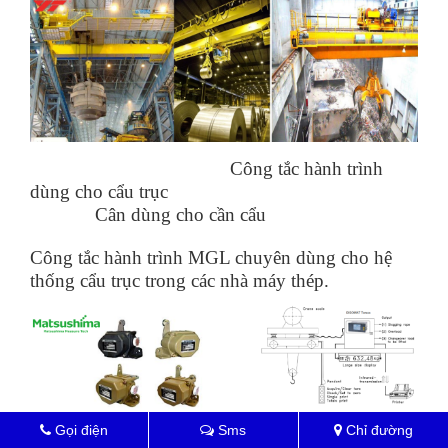
Công tắc hành trình
dùng cho cẩu trục
Cân dùng cho cần cẩu
Công tắc hành trình MGL chuyên dùng cho hệ
thống
cẩu trục trong các nhà máy thép.
Gọi điện
Sms
Chỉ đường
Thiết bị bảo vệ băng tải