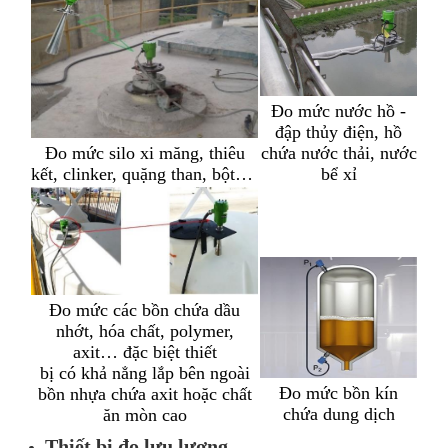
Đo mức nước hồ -
đập thủy điện, hồ
chứa nước thải, nước
Đo mức silo xi măng, thiêu
bể xỉ
kết, clinker, quặng than, bột…
Đo mức các bồn chứa dầu
nhớt, hóa chất, polymer,
axit… đặc biệt thiết
bị có khả nẳng lắp bên ngoài
Đo mức bồn kín
bồn nhựa chứa axit hoặc chất
chứa dung dịch
ăn mòn cao
Thiết bị đo lưu lượng