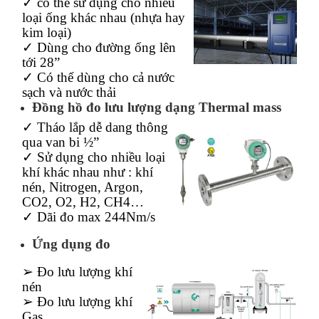
✓ có thể sử dụng cho nhiều
loại ống khác nhau (nhựa hay
kim loại)
✓ Dùng cho đường ống lên
tới 28”
✓ Có thể dùng cho cả nước
sạch và nước thải
Đồng hồ đo lưu lượng dạng Thermal mass
✓ Tháo lắp dễ dang thông
qua van bi ½”
✓ Sử dụng cho nhiều loại
khí khác nhau như : khí
nén, Nitrogen, Argon,
CO2, O2, H2, CH4…
✓ Dãi đo max 244Nm/s
Ứng dụng đo
➢ Đo lưu lượng khí
nén
➢ Đo lưu lượng khí
Gas