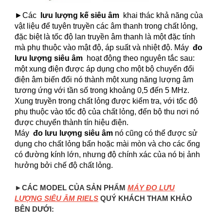
►Các
lưu lượng kế siêu âm
khai thác khả năng của
vật liệu để tuyên truyền các âm thanh trong chất lỏng,
đặc biệt là tốc độ lan truyền âm thanh là một đặc tính
mà phụ thuộc vào mật độ, áp suất và nhiệt độ. Máy
đo
lưu lượng siêu âm
hoạt động theo nguyên tắc sau:
một xung điện được áp dụng cho một bộ chuyển đổi
điện âm biến đổi nó thành một xung năng lượng âm
tương ứng với tần số trong khoảng 0,5 đến 5 MHz.
Xung truyền trong chất lỏng được kiểm tra, với tốc độ
phụ thuộc vào tốc độ của chất lỏng, đến bộ thu nơi nó
được chuyển thành tín hiệu điện.
Máy
đo lưu lượng siêu âm
nó cũng có thể được sử
dụng cho chất lỏng bẩn hoặc mài mòn và cho các ống
có đường kính lớn, nhưng độ chính xác của nó bị ảnh
hưởng bởi chế độ chất lỏng.
►CÁC MODEL CỦA SẢN PHẨM
MÁY ĐO LƯU
LƯỢNG SIÊU ÂM RIELS
QUÝ KHÁCH THAM KHẢO
BÊN DƯỚI: