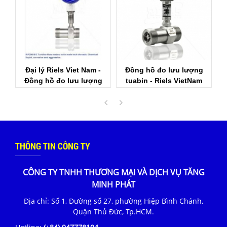
Đồng hồ đo lưu lượng
Đồng hồ đo lưu lượng
g
tuabin - Riels VietNam
Riels - Đại lý Riels Viêt
Nam
THÔNG TIN CÔNG TY
CÔNG TY TNHH THƯƠNG MẠI VÀ DỊCH VỤ TĂNG
MINH PHÁT
Địa chỉ: Số 1, Đường số 27, phường Hiệp Bình Chánh,
Quận Thủ Đức, Tp.HCM.