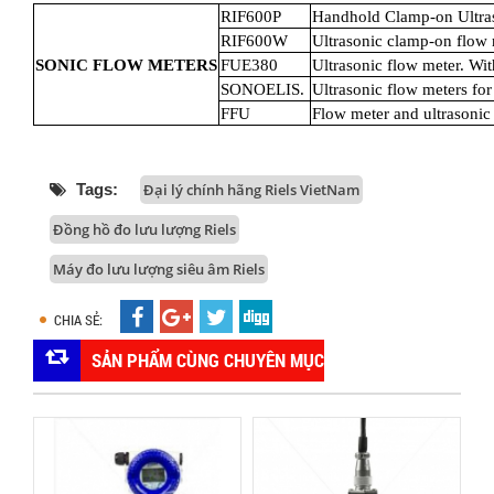
RIF600P
Handhold Clamp-on Ultra
RIF600W
Ultrasonic clamp-on flow 
SONIC FLOW METERS
FUE380
Ultrasonic flow meter. Wi
SONOELIS.
Ultrasonic flow meters fo
FFU
Flow meter and ultrasonic
Tags:
Đại lý chính hãng Riels VietNam
Đồng hồ đo lưu lượng Riels
Máy đo lưu lượng siêu âm Riels
CHIA SẺ:
SẢN PHẨM CÙNG CHUYÊN MỤC