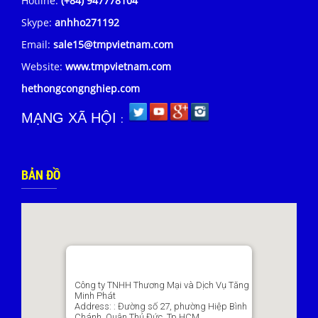
Hotline:
(+84) 947778104
Skype:
anhho271192
Email:
sale15@tmpvietnam.com
Website:
www.tmpvietnam.com
hethongcongnghiep.com
MẠNG XÃ HỘI
:
BẢN ĐỒ
Công ty TNHH Thương Mại và Dịch Vụ Tăng
Minh Phát
Address:
: Đường số 27, phường Hiệp Bình
Chánh, Quận Thủ Đức, Tp.HCM.