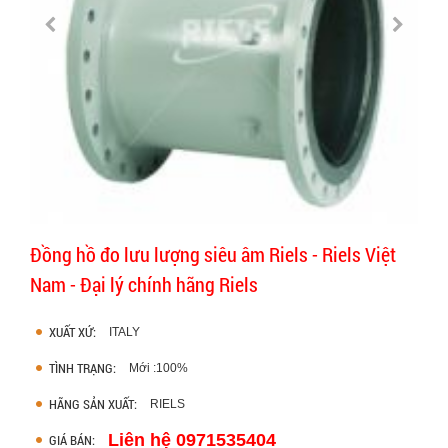
Đồng hồ đo lưu lượng siêu âm Riels - Riels Việt
Nam - Đại lý chính hãng Riels
XUẤT XỨ:
ITALY
TÌNH TRẠNG:
Mới :100%
HÃNG SẢN XUẤT:
RIELS
Liên hệ 0971535404
GIÁ BÁN: