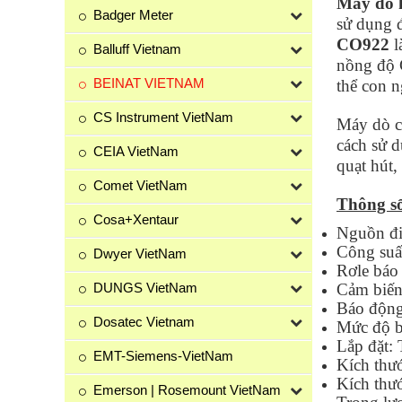
Máy dò 
Badger Meter
sử dụng đ
CO922
l
Balluff Vietnam
nồng độ C
BEINAT VIETNAM
thể con n
CS Instrument VietNam
Máy dò có
cách sử d
CEIA VietNam
quạt hút
Comet VietNam
Thông s
Cosa+Xentaur
Nguồn đi
Công suấ
Dwyer VietNam
Rơle báo
DUNGS VietNam
Cảm biến
Báo động
Dosatec Vietnam
Mức độ b
Lắp đặt:
EMT-Siemens-VietNam
Kích thư
Kích thư
Emerson | Rosemount VietNam