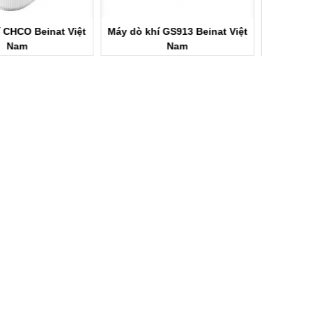
í GS913 Beinat Việt
Bộ điều khiển phát hiện chất
Bộ điều
Nam
nổ và khí độc 1 kênh GS100M
nổ và k
Beinat Việt Nam