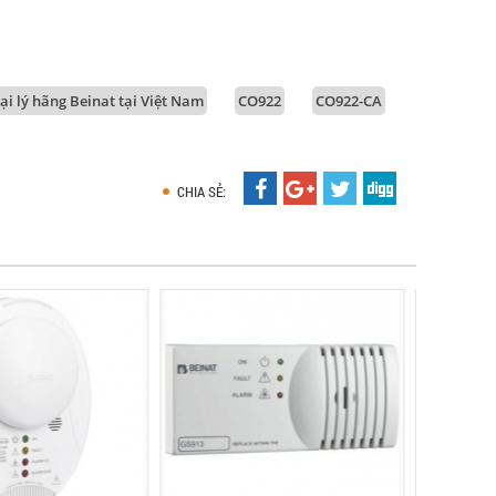
ại lý hãng Beinat tại Việt Nam
CO922
CO922-CA
CHIA SẺ: