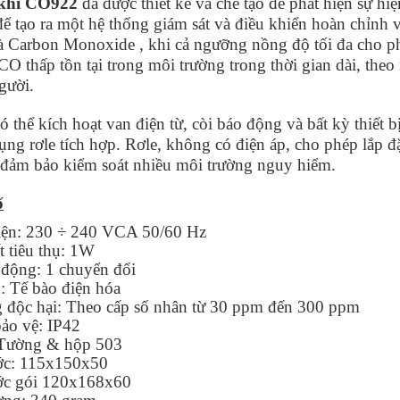
khí CO922
đã được thiết kế và chế tạo để phát hiện sự h
ể tạo ra một hệ thống giám sát và điều khiển hoàn chỉnh vớ
à Carbon Monoxide , khi cả ngưỡng nồng độ tối đa cho p
O thấp tồn tại trong môi trường trong thời gian dài, theo 
gười.
 thể kích hoạt van điện từ, còi báo động và bất kỳ thiết b
ụng rơle tích hợp. Rơle, không có điện áp, cho phép lắp đ
, đảm bảo kiểm soát nhiều môi trường nguy hiểm.
ố
ện: 230 ÷ 240 VCA 50/60 Hz
t tiêu thụ: 1W
 động: 1 chuyển đổi
: Tế bào điện hóa
 độc hại: Theo cấp số nhân từ 30 ppm đến 300 ppm
ảo vệ: IP42
 Tường & hộp 503
ớc: 115x150x50
ớc gói 120x168x60