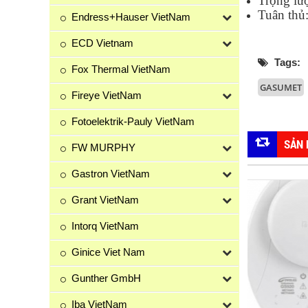
Trọng lư
Tuân th
Endress+Hauser VietNam
ECD Vietnam
Tags:
Fox Thermal VietNam
GASUMET
Fireye VietNam
Fotoelektrik-Pauly VietNam
SẢN
FW MURPHY
Gastron VietNam
Grant VietNam
Intorq VietNam
Ginice Viet Nam
Gunther GmbH
Iba VietNam