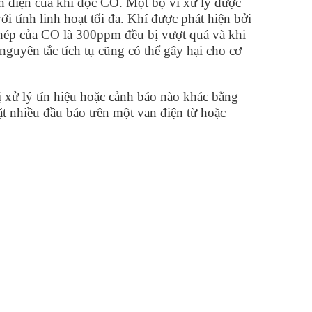
iện diện của khí độc CO. Một bộ vi xử lý được
i tính linh hoạt tối đa. Khí được phát hiện bởi
hép của CO là 300ppm đều bị vượt quá và khi
nguyên tắc tích tụ cũng có thể gây hại cho cơ
ị xử lý tín hiệu hoặc cảnh báo nào khác bằng
ặt nhiều đầu báo trên một van điện từ hoặc