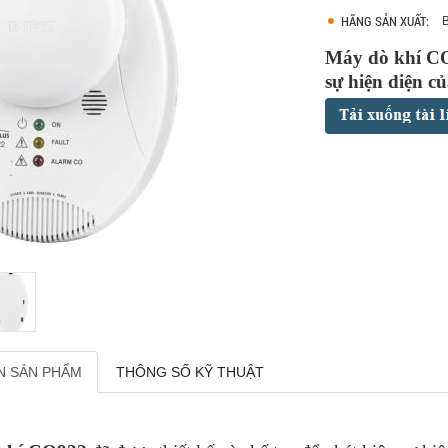
HÃNG SẢN XUẤT:
Máy dò khí CO9
sự hiện diện c
N SẢN PHẨM
THÔNG SỐ KỸ THUẬT