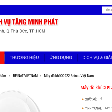
THƯƠNG HIỆU
ỨNG DỤNG
DỊCH VỤ & GIẢ
phẩm
BEINAT VIETNAM
Máy dò khí CO922 Beinat Việt Nam
Máy dò khí CO9
XUẤT XỨ:
Ý
TÌNH TRẠNG:
Mới