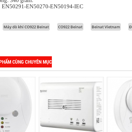
ợng: 340 gram.
ủ: EN50291-EN50270-EN50194-IEC
Máy dò khí CO922 Beinat
CO922 Beinat
Beinat Vietnam
Đ
 PHẨM CÙNG CHUYÊN MỤC