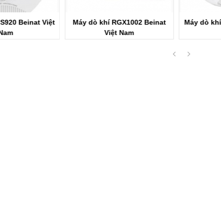
í RGX1002 Beinat
Máy dò khí CHCO Beinat Việt
Máy dò kh
iệt Nam
Nam