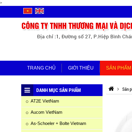
>
TRANG CHỦ
GIỚI THIỆU
SẢN PHẨM
Sản 
DANH MỤC SẢN PHẨM
AT2E VietNam
Aucom VietNam
As-Schoeler + Bolte Vietnam