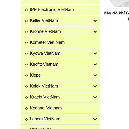
IPF Electronic VietNam
 RGX100 Beinat
Máy dò khí GS920 Beinat Việt
Máy dò kh
etnam
Nam
V
Keller VietNam
Krohne VietNam
Kometer Viet Nam
Kyowa VietNam
Keofitt Vietnam
Kiepe
Knick VietNam
Kracht VietNam
Koganei Vietnam
Labom VietNam