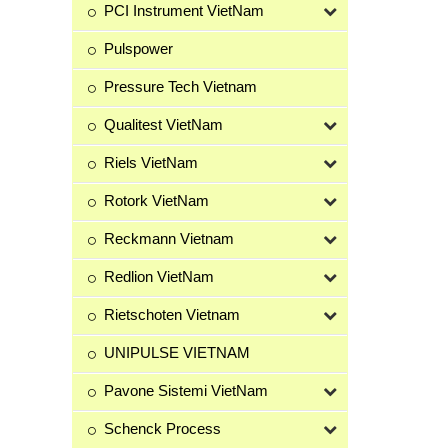
PCI Instrument VietNam
Pulspower
Pressure Tech Vietnam
Qualitest VietNam
Riels VietNam
Rotork VietNam
Reckmann Vietnam
Redlion VietNam
Rietschoten Vietnam
UNIPULSE VIETNAM
Pavone Sistemi VietNam
Schenck Process