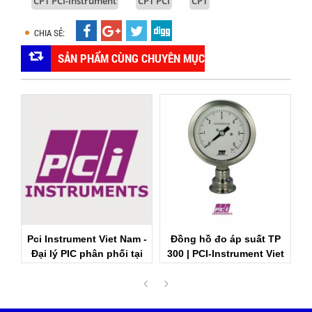
CPT PCI-Instrument
CPT PCI
CPT
CHIA SẺ:
SẢN PHẨM CÙNG CHUYÊN MỤC
Pci Instrument Viet Nam -
Đồng hồ đo áp suất TP
Đại lý PIC phân phối tại
300 | PCI-Instrument Viet
Việt Nam
Nam
P