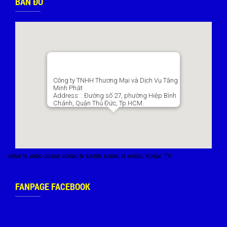
BẢN ĐỒ
Công ty TNHH Thương Mại và Dịch Vụ Tăng
Minh Phát
Address:
: Đường số 27, phường Hiệp Bình
Chánh, Quận Thủ Đức, Tp.HCM.
vebo tv
vebo
xoilac
xoilac tv
xemtv
xoilac tv
xoilac
Xoilac TV
FANPAGE FACEBOOK