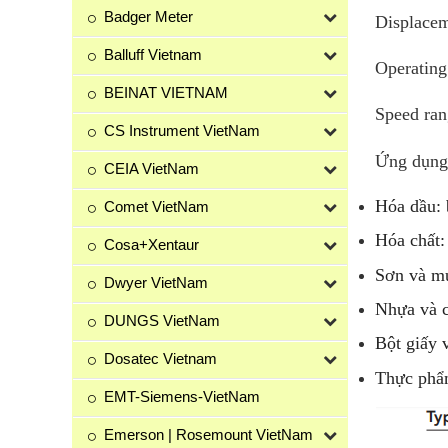
Badger Meter
Displacem
Balluff Vietnam
Operating 
BEINAT VIETNAM
Speed ran
CS Instrument VietNam
Ứng dụng
CEIA VietNam
Hóa dầu: 
Comet VietNam
Hóa chất: 
Cosa+Xentaur
Sơn và m
Dwyer VietNam
Nhựa và c
DUNGS VietNam
Bột giấy 
Dosatec Vietnam
Thực phẩm
EMT-Siemens-VietNam
Emerson | Rosemount VietNam