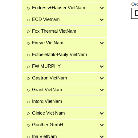
Endress+Hauser VietNam
ECD Vietnam
Fox Thermal VietNam
Fireye VietNam
Fotoelektrik-Pauly VietNam
FW MURPHY
Gastron VietNam
Grant VietNam
Intorq VietNam
Ginice Viet Nam
Gunther GmbH
Iba VietNam