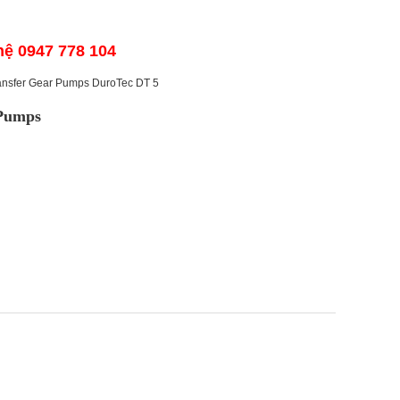
hệ 0947 778 104
ansfer Gear Pumps DuroTec DT 5
 Pumps