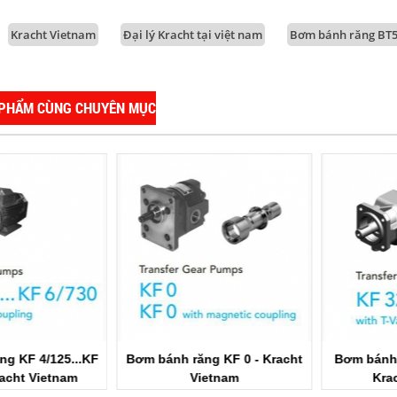
Kracht Vietnam
Đại lý Kracht tại việt nam
Bơm bánh răng BT
 PHẨM CÙNG CHUYÊN MỤC
ăng KF 0 - Kracht
Bơm bánh răng KF 32... 80 -
Bơm bánh
Vietnam
Kracht Vietnam
Kr