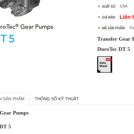
XUẤT XỨ:
USA
Liên 
GIÁ BÁN:
MÃ SẢN PHẨM:
Tr
Transfer Gear
DuroTec DT 5
N SẢN PHẨM
THÔNG SỐ KỸ THUẬT
 Gear Pumps
 DT 5