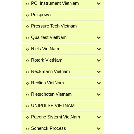
PCI Instrument VietNam
Pulspower
Pressure Tech Vietnam
Qualitest VietNam
Riels VietNam
Rotork VietNam
Reckmann Vietnam
Redlion VietNam
Rietschoten Vietnam
UNIPULSE VIETNAM
Pavone Sistemi VietNam
Schenck Process