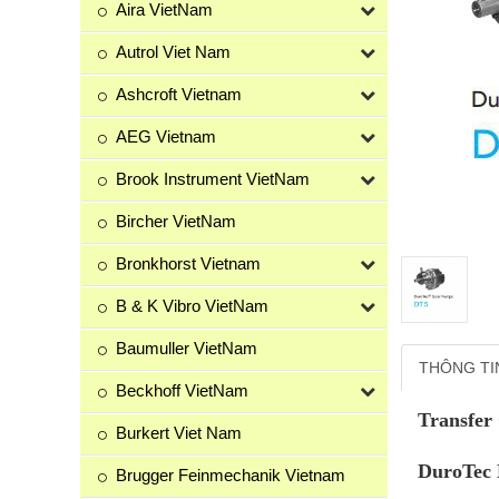
Aira VietNam
Autrol Viet Nam
Ashcroft Vietnam
AEG Vietnam
Brook Instrument VietNam
Bircher VietNam
Bronkhorst Vietnam
B & K Vibro VietNam
Baumuller VietNam
THÔNG TI
Beckhoff VietNam
Transfer
Burkert Viet Nam
DuroTec
Brugger Feinmechanik Vietnam