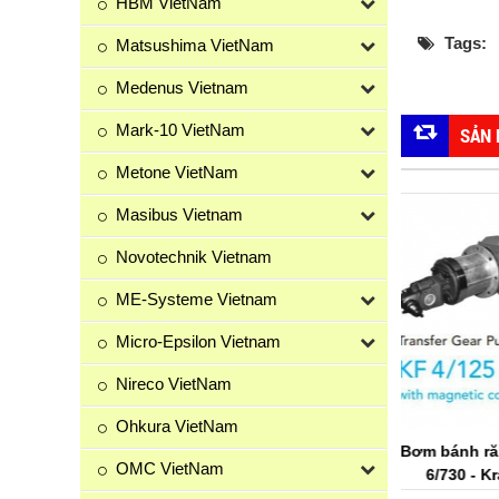
HBM VietNam
Tags:
Matsushima VietNam
Medenus Vietnam
Mark-10 VietNam
SẢN
Metone VietNam
Masibus Vietnam
Novotechnik Vietnam
ME-Systeme Vietnam
Micro-Epsilon Vietnam
Nireco VietNam
Ohkura VietNam
 KF 3/100 ... KF
Bơm bánh răng KF 4/125...KF
Bơm bánh r
OMC VietNam
racht Vietnam
6/730 - Kracht Vietnam