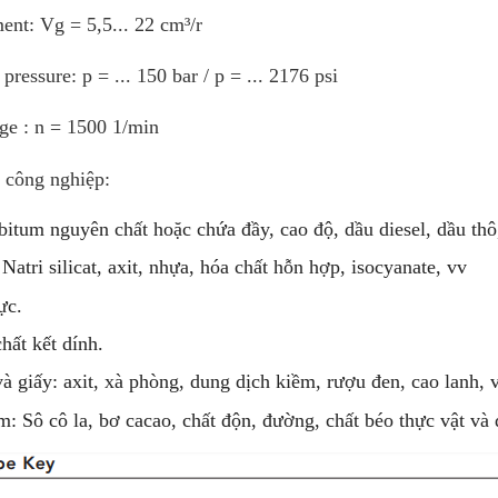
ent: Vg = 5,5... 22 cm³/r
pressure: p = ... 150 bar / p = ... 2176 psi
ge : n = 1500 1/min
 công nghiệp:
bitum nguyên chất hoặc chứa đầy, cao độ, dầu diesel, dầu thô,
Natri silicat, axit, nhựa, hóa chất hỗn hợp, isocyanate, vv
ực.
hất kết dính.
và giấy: axit, xà phòng, dung dịch kiềm, rượu đen, cao lanh, v
: Sô cô la, bơ cacao, chất độn, đường, chất béo thực vật và