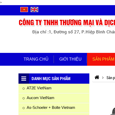
>
TRANG CHỦ
GIỚI THIỆU
SẢN PHẨM
Sản 
DANH MỤC SẢN PHẨM
AT2E VietNam
Aucom VietNam
As-Schoeler + Bolte Vietnam