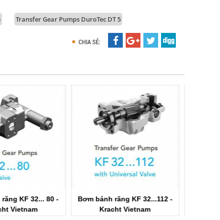
5
Transfer Gear Pumps DuroTec DT 5
CHIA SẺ:
 răng KF 32...112 -
Bơm bánh răng KF 3/100...KF
Bơm bá
acht Vietnam
6/730 - Kracht Vietnam